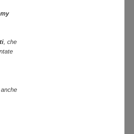
emy
ti
, che
ntate
, anche