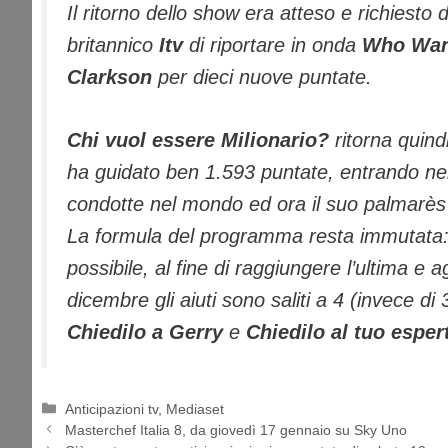
Il ritorno dello show era atteso e richiesto
britannico
Itv
di riportare in onda
Who Want
Clarkson
per dieci nuove puntate.
Chi vuol essere Milionario?
ritorna quind
ha guidato ben 1.593 puntate, entrando ne
condotte nel mondo ed ora il suo palmarès 
La formula del programma resta immutata:
possibile, al fine di raggiungere l’ultima e a
dicembre gli aiuti sono saliti a 4 (invece di 3
Chiedilo a Gerry
e
Chiedilo al tuo esper
Categorie
Anticipazioni tv
,
Mediaset
Masterchef Italia 8, da giovedì 17 gennaio su Sky Uno