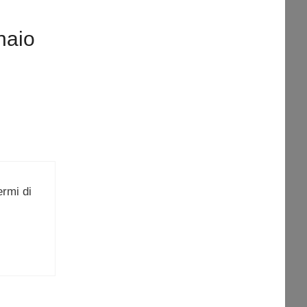
naio
ermi di