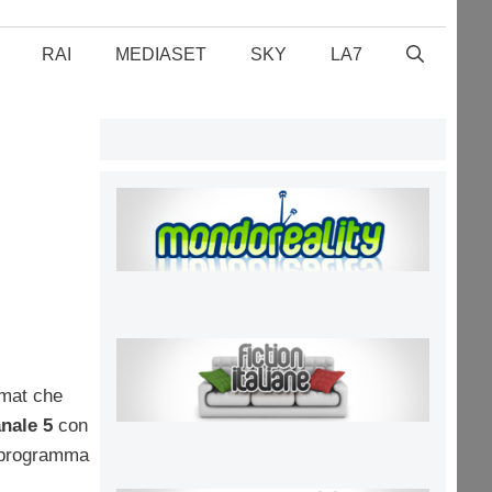
RAI
MEDIASET
SKY
LA7
rmat che
nale 5
con
ul programma