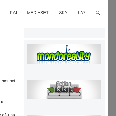
RAI
MEDIASET
SKY
LA7
cipazioni
ne.
e dà una