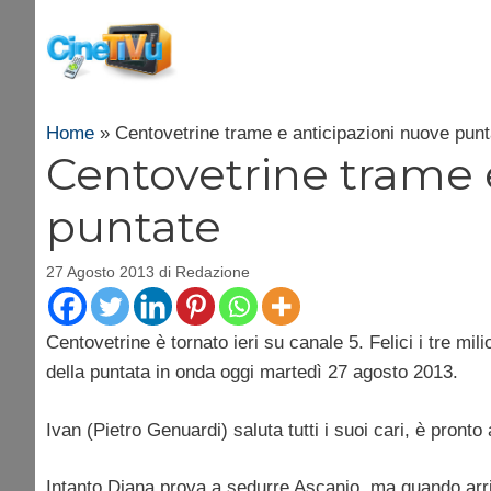
Vai
al
contenuto
Home
»
Centovetrine trame e anticipazioni nuove punt
Centovetrine trame 
puntate
27 Agosto 2013
di
Redazione
Centovetrine è tornato ieri su canale 5. Felici i tre mi
della puntata in onda oggi martedì 27 agosto 2013.
Ivan (Pietro Genuardi) saluta tutti i suoi cari, è pront
Intanto Diana prova a sedurre Ascanio, ma quando arriva