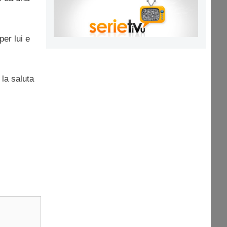
er lui e
la saluta