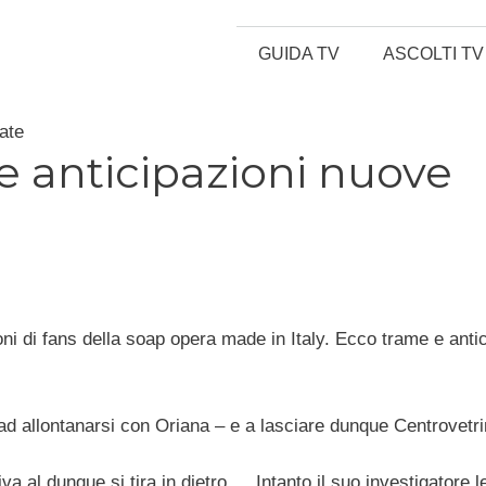
GUIDA TV
ASCOLTI TV
ate
e anticipazioni nuove
lioni di fans della soap opera made in Italy. Ecco trame e anti
o ad allontanarsi con Oriana – e a lasciare dunque Centrovetri
 al dunque si tira in dietro…. Intanto il suo investigatore l