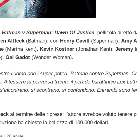
è
Batman v Superman: Dawn Of Justice
, pellicola diretto 
en Affleck
(Batman), con
Henry Cavill
(Superman),
Amy 
ne
(Martha Kent),
Kevin Kostner
(Jonathan Kent),
Jeremy I
e),
Gal Gadot
(Wonder Woman).
contro l’uomo con i super poteri. Batman contro Superman. C
o. A tessere la perversa trama, il perfido burattinaio Lex Luth
 s’incontrano, si scontrano, si confondono. Entrambi sono 
leck
al termine delle riprese: l’attore avrebbe voluto tenere pe
zione ha chiesto la bellezza di 100.000 dollari.
il 20 aprile