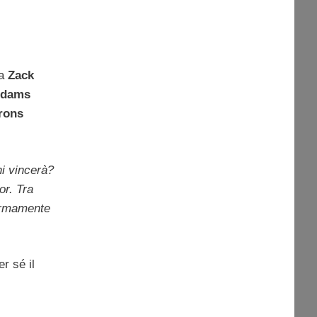
da
Zack
Adams
rons
hi vincerà?
or. Tra
fermamente
r sé il