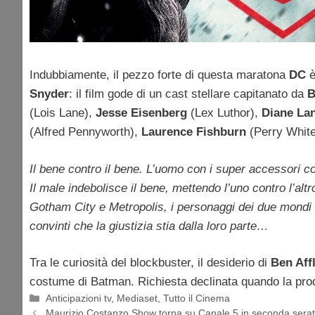
Indubbiamente, il pezzo forte di questa maratona
DC
Snyder
: il film gode di un cast stellare capitanato da
B
(Lois Lane),
Jesse Eisenberg
(Lex Luthor),
Diane La
(Alfred Pennyworth),
Laurence Fishburn
(Perry Whit
Il bene contro il bene. L’uomo con i super accessori 
Il male indebolisce il bene, mettendo l’uno contro l’altr
Gotham City e Metropolis, i personaggi dei due mondi
convinti che la giustizia stia dalla loro parte…
Tra le curiosità del blockbuster, il desiderio di
Ben Aff
costume di Batman. Richiesta declinata quando la produ
Categorie
Anticipazioni tv
,
Mediaset
,
Tutto il Cinema
Maurizio Costanzo Show torna su Canale 5 in seconda serata 