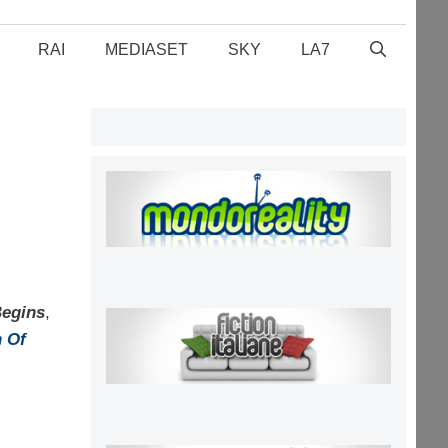
RAI
MEDIASET
SKY
LA7
egins
,
 Of