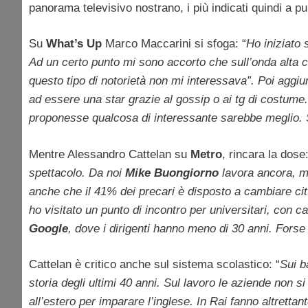
panorama televisivo nostrano, i più indicati quindi a pu
Su
What’s Up
Marco Maccarini si sfoga: “
Ho iniziato 
Ad un certo punto mi sono accorto che sull’onda alta 
questo tipo di notorietà non mi interessava”. Poi aggi
ad essere una star grazie al gossip o ai tg di costume
proponesse qualcosa di interessante sarebbe meglio. 
Mentre Alessandro Cattelan su
Metro
, rincara la dose:
spettacolo. Da noi
Mike Buongiorno
lavora ancora, me
anche che il 41% dei precari è disposto a cambiare cit
ho visitato un punto di incontro per universitari, con 
Google
, dove i dirigenti hanno meno di 30 anni. Fors
Cattelan è critico anche sul sistema scolastico: “
Sui b
storia degli ultimi 40 anni. Sul lavoro le aziende non
all’estero per imparare l’inglese. In Rai fanno altrettan