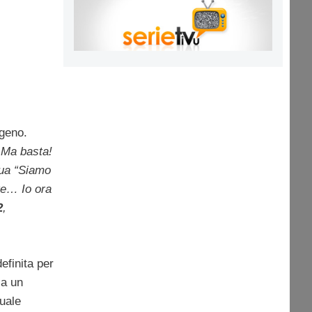
igeno.
“
Ma basta!
inua “Siamo
lte… Io ora
2
,
efinita per
 a un
tuale