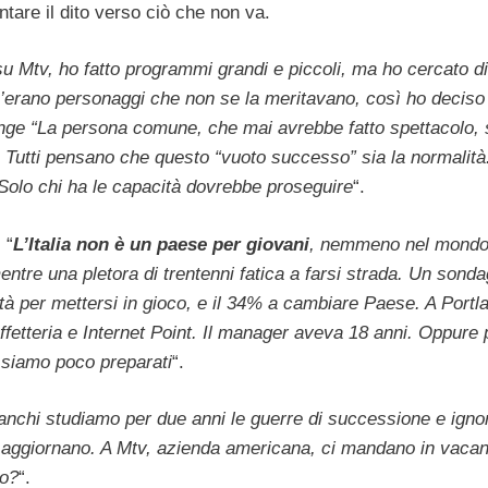
ntare il dito verso ciò che non va.
su Mtv, ho fatto programmi grandi e piccoli, ma ho cercato di 
c’erano personaggi che non se la meritavano, così ho deciso
unge “La persona comune, che mai avrebbe fatto spettacolo, s
. Tutti pensano che questo “vuoto successo” sia la normalità
Solo chi ha le capacità dovrebbe proseguire
“.
 “
L’Italia non è un paese per giovani
, nemmeno nel mondo 
ntre una pletora di trentenni fatica a farsi strada. Un sonda
tà per mettersi in gioco, e il 34% a cambiare Paese. A Portl
caffetteria e Internet Point. Il manager aveva 18 anni. Oppure
e siamo poco preparati
“.
anchi studiamo per due anni le guerre di successione e igno
 si aggiornano. A Mtv, azienda americana, ci mandano in vaca
to?
“.