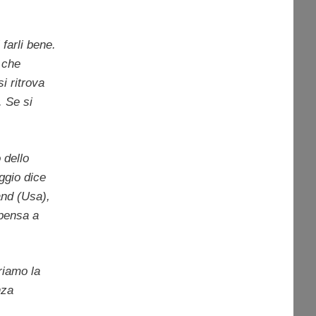
farli bene.
 che
i ritrova
. Se si
dello
ggio dice
and (Usa),
 pensa a
riamo la
nza