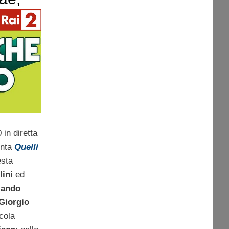
i, Leo
in diretta
nta
Quelli
esta
ini
ed
lando
Giorgio
icola