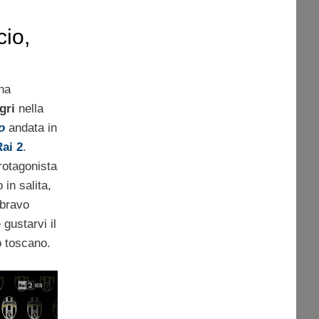
cio,
llegri
na
gri
nella
o
andata in
ai 2
.
rotagonista
 in salita,
 bravo
 gustarvi il
o toscano.