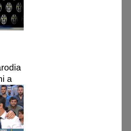
arodia
i a
cio 13