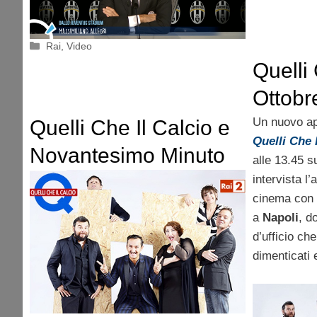
Categorie
Rai
,
Video
Quelli 
Ottobre
Pintus,
Un nuovo ap
Quelli Che Il Calcio e
Quelli Che 
Novantesimo Minuto
alle 13.45 
tornano su Rai 2
intervista l’
cinema con
a
Napoli
, d
d’ufficio che
dimenticati e