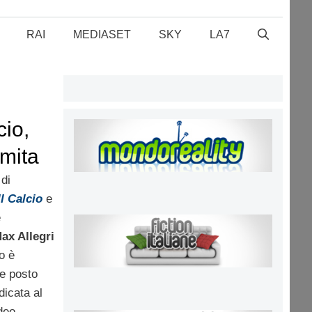
RAI
MEDIASET
SKY
LA7
cio,
mita
 di
l Calcio
e
è
ax Allegri
o è
re posto
icata al
ideo