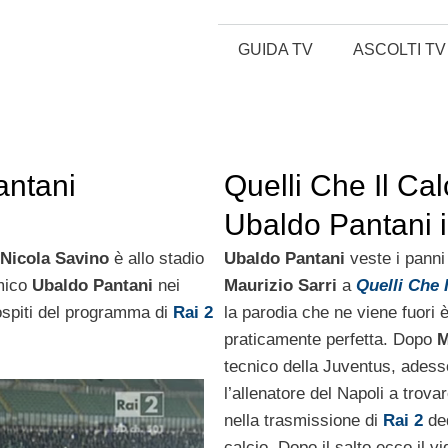
GUIDA TV
ASCOLTI TV
antani
Quelli Che Il Cal
Ubaldo Pantani i
Maurizio Sarri
Nicola Savino
è allo stadio
Ubaldo Pantani
veste i panni
omico
Ubaldo Pantani
nei
Maurizio Sarri
a
Quelli Che I
 ospiti del programma di
Rai 2
la parodia che ne viene fuori 
praticamente perfetta. Dopo
M
tecnico della Juventus, adess
l’allenatore del Napoli a trova
nella trasmissione di
Rai 2
ded
calcio. Dopo il salto ecco il v