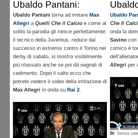
Ubaldo Pantani:
Ubaldo
parodia Max Allegri 1
parodi
Ubaldo Pantani
torna ad imitare
Max
Ubaldo Pan
Allegri
a
Quelli Che il Calcio
e come al
Che Il Calc
Novembre 2015
solito la parodia gli riesce perfettamente:
onda la dom
il tecnico della Juventus, reduce dal
Savino
con 
successo in extremis contro il Torino nel
comico è tor
derby di sabato, si mostra visibilmente
dell’allenat
più rilassato anche se poi dà segnali di
Allegri
per 
cedimento. Dopo il salto ecco che
potrete vedere il video della imitazione di
Max Allegri
in onda su
Rai 2
.
Categorie
Senza cat