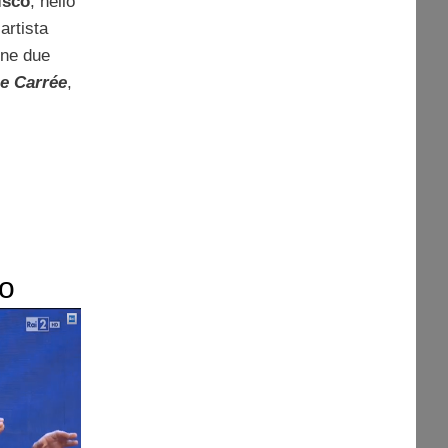
isco
; nello
artista
ne due
e Carrée
,
do
Che Il