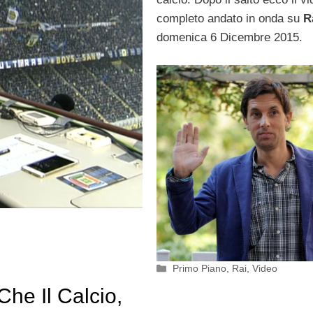
completo andato in onda su
R
domenica 6 Dicembre 2015.
Categorie
Primo Piano
,
Rai
,
Video
Che Il Calcio,