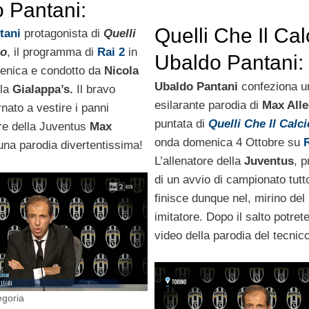
 Pantani:
Quelli Che Il Cal
a Max Allegri
tani
protagonista di
Quelli
io
, il programma di
Rai 2
in
Ubaldo Pantani:
enica e condotto da
Nicola
parodia di Max A
Ubaldo Pantani
confeziona u
la
Gialappa’s.
Il bravo
esilarante parodia di
Max Alle
nato a vestire i panni
puntata di
Quelli Che Il Calci
ore della Juventus
Max
onda domenica 4 Ottobre su
R
una parodia divertentissima!
L’allenatore della
Juventus
, p
di un avvio di campionato tutto
finisce dunque nel, mirino del
imitatore. Dopo il salto potrete
video della parodia del tecnic
egoria