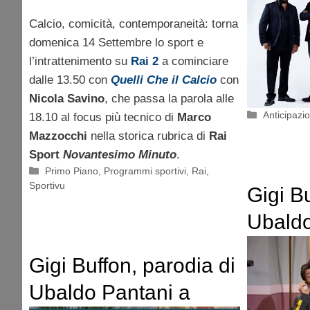
Calcio, comicità, contemporaneità: torna
domenica 14 Settembre lo sport e
l’intrattenimento su
Rai 2
a cominciare
dalle 13.50 con
Quelli Che il Calcio
con
Nicola Savino
, che passa la parola alle
Categorie
Anticipazio
18.10 al focus più tecnico di
Marco
Mazzocchi
nella storica rubrica di
Rai
Sport
Novantesimo Minuto
.
Categorie
Primo Piano
,
Programmi sportivi
,
Rai
,
Sportivu
Gigi Bu
Ubaldo
Quelli 
Gigi Buffon, parodia di
aprile 
Ubaldo Pantani a