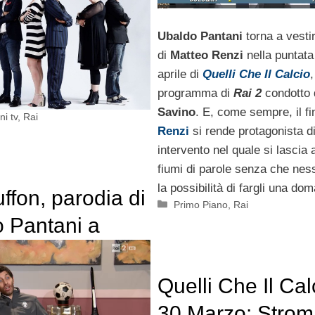
Ubaldo Pantani
torna a vestir
di
Matteo Renzi
nella puntata
aprile di
Quelli Che Il Calcio
,
programma di
Rai 2
condotto
Savino
. E, come sempre, il f
ni tv
,
Rai
Renzi
si rende protagonista d
intervento nel quale si lascia
fiumi di parole senza che nes
la possibilità di fargli una do
ffon, parodia di
Categorie
Primo Piano
,
Rai
 Pantani a
Che Il Calcio 6
| Video
Quelli Che Il Cal
30 Marzo: Strom