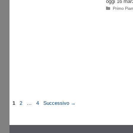
oggi 16 mar
Categorie
Primo Pia
Pagina
Pagina
Pagina
1
2
…
4
Successivo
→