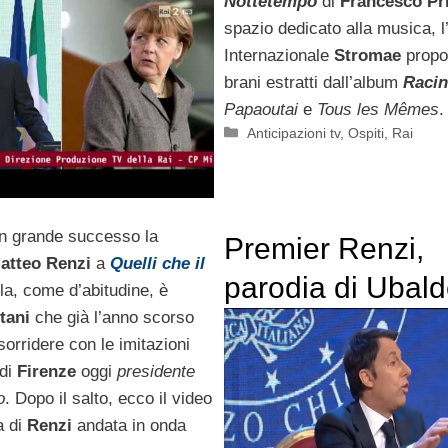
Nottetempo
di
Francesco Pr
 16 marzo |
spazio dedicato alla musica, l’
Internazionale
Stromae
propo
brani estratti dall’album
Racin
Papaoutai
e
Tous les Mêmes
.
Categorie
Anticipazioni tv
,
Ospiti
,
Rai
n grande successo la
Premier Renzi,
atteo Renzi
a
Quelli che il
parodia di Ubal
rla, come d’abitudine, è
tani
che già l’anno scorso
Pantani a Quelli 
sorridere con le imitazioni
Calcio
 di
Firenze
oggi
presidente
o
. Dopo il salto, ecco il video
a di
Renzi
andata in onda