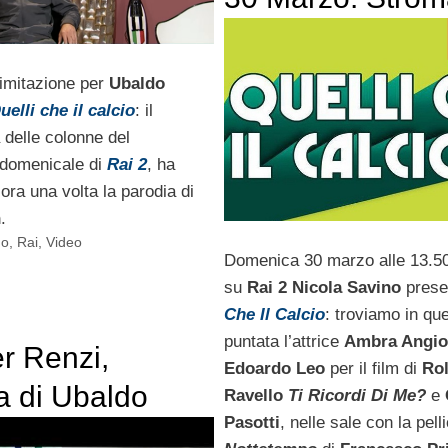
Pasotti, Maionch
e Angiolini
imitazione per
Ubaldo
uelli che il calcio
: il
 delle colonne del
domenicale di
Rai 2
, ha
ora una volta la parodia di
n
.
no
,
Rai
,
Video
Domenica 30 marzo alle 13.50 
su
Rai 2
Nicola Savino
prese
Che Il Calcio
: troviamo in qu
puntata l’attrice
Ambra Angiol
r Renzi,
Edoardo Leo
per il film di
Ro
a di Ubaldo
Ravello
Ti Ricordi Di Me?
e
Pasotti
, nelle sale con la pell
i a Quelli Che Il