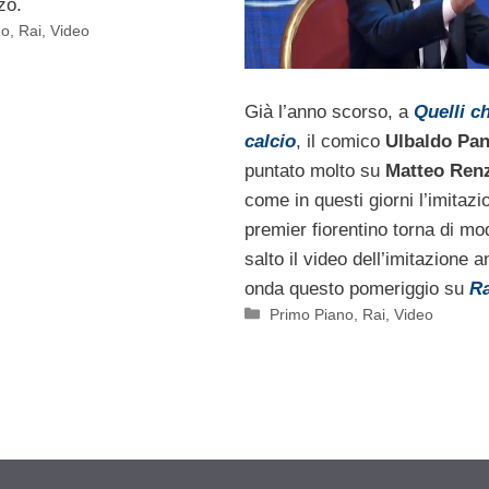
zo.
no
,
Rai
,
Video
Già l’anno scorso, a
Quelli ch
calcio
, il comico
Ulbaldo Pan
puntato molto su
Matteo Ren
come in questi giorni l’imitazi
premier fiorentino torna di mo
salto il video dell’imitazione a
onda questo pomeriggio su
Ra
Categorie
Primo Piano
,
Rai
,
Video