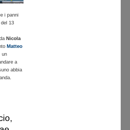
e i panni
 del 13
 da
Nicola
into
Matteo
i un
 andare a
suno abbia
manda.
cio,
ae,