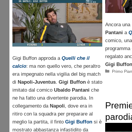
Quelli Che Il Calcio 30
marzo | Video
Ancora una 
Pantani
a
Q
comico, una
programma 
regalato anc
Gigi Buffon approda a
Quelli che il
Gigi Buffo
calcio
: ma non quello vero, che peraltro
Categorie
Primo Pia
era impegnato nella vigilia del big match
di
Napoli-Juventus
.
Gigi Buffon
è stato
imitato dal comico
Ubaldo Pantani
che
ne ha fatto una divertente parodia. In
Premie
collegamento da
Napoli
, dove era in
ritiro con la squadra per preparare al
parodi
meglio la partita, il finto
Gigi Buffon
si è
Pantan
mostrato abbastanza infastidito da