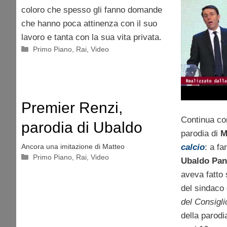
Calcio
coloro che spesso gli fanno domande
che hanno poca attinenza con il suo
Video
lavoro e tanta con la sua vita privata.
Categorie
Primo Piano
,
Rai
,
Video
Premier Renzi,
Continua co
parodia di Ubaldo
parodia di
M
Pantani a Quelli Che Il
calcio
: a fa
Ancora una imitazione di Matteo
Categorie
Primo Piano
,
Rai
,
Video
Ubaldo Pan
Calcio 9 marzo | Video
aveva fatto 
del sindaco
del Consigli
della parodi