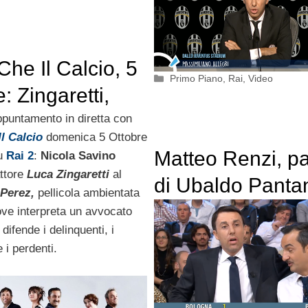
Che Il Calcio, 5
Categorie
Primo Piano
,
Rai
,
Video
: Zingaretti,
 Lucarelli
puntamento in diretta con
Il Calcio
domenica 5 Ottobre
Matteo Renzi, p
su
Rai 2
:
Nicola Savino
attore
Luca Zingaretti
al
di Ubaldo Pantan
Perez,
pellicola ambientata
Quelli Che Il Cal
ove interpreta un avvocato
 difende i delinquenti, i
aprile
 i perdenti.