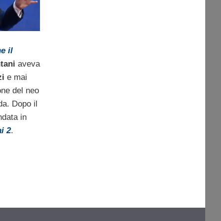
e il
tani
aveva
zi
e mai
one del neo
da. Dopo il
ndata in
i 2
.