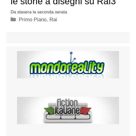
le storie a disegni su Rai3
Da stasera la seconda serata
Categorie
Primo Piano
,
Rai