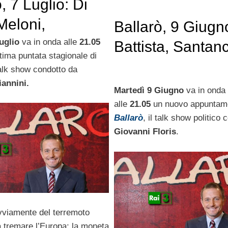
, 7 Luglio: Di
Meloni,
Ballarò, 9 Giugn
in, Travaglio,
uglio
va in onda alle
21.05
Battista, Santan
ltima puntata stagionale di
ro
Travaglio
 talk show condotto da
annini.
Martedì 9 Giugno
va in onda
alle
21.05
un nuovo appuntame
Ballarò
, il talk show politico
Giovanni Floris
.
ovviamente del terremoto
a tremare l’Europa: la moneta