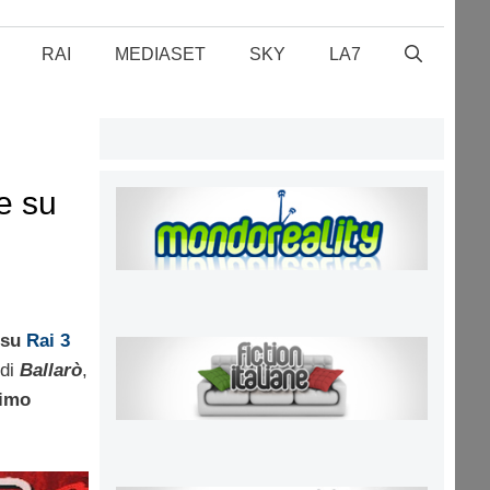
RAI
MEDIASET
SKY
LA7
e su
5 su
Rai 3
 di
Ballarò
,
imo