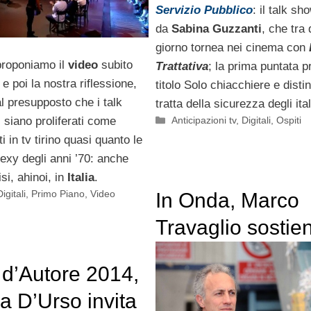
Servizio Pubblico
: il talk sh
da
Sabina Guzzanti
, che tra
giorno tornea nei cinema con
proponiamo il
video
subito
Trattativa
; la prima puntata p
 e poi la nostra riflessione,
titolo Solo chiacchiere e disti
l presupposto che i talk
tratta della sicurezza degli ital
Categorie
i siano proliferati come
Anticipazioni tv
,
Digitali
,
Ospiti
iti in tv tirino quasi quanto le
xy degli anni ’70: anche
si, ahinoi, in
Italia
.
Digitali
,
Primo Piano
,
Video
In Onda, Marco
Travaglio sostie
mamma di Fabri
d’Autore 2014,
Corona
a D’Urso invita