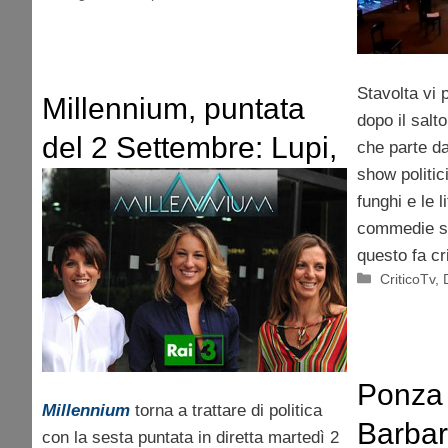
Stavolta vi 
Millennium, puntata
dopo il salto
del 2 Settembre: Lupi,
che parte da
show politic
Travaglio, Salvini
funghi e le l
commedie se
questo fa cri
Categorie
CriticoTv
,
Ponza 
Millennium
torna a trattare di politica
Barbar
con la sesta puntata in diretta martedì 2