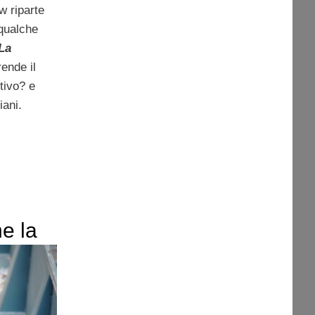
ow riparte
 qualche
La
rende il
ntivo? e
iani.
ne la
zio