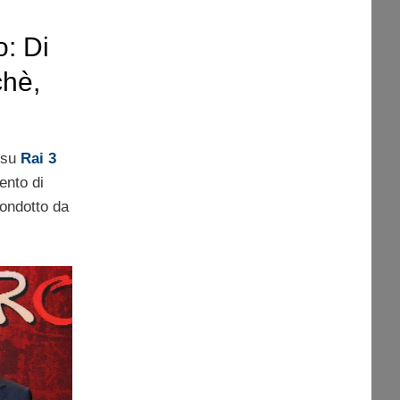
o: Di
chè,
 su
Rai 3
nto di
 condotto da