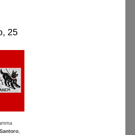
o, 25
i
ramma
 Santoro
,