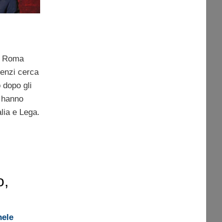
a Roma
Renzi cerca
o dopo gli
e hanno
lia e Lega.
o,
 e
hele