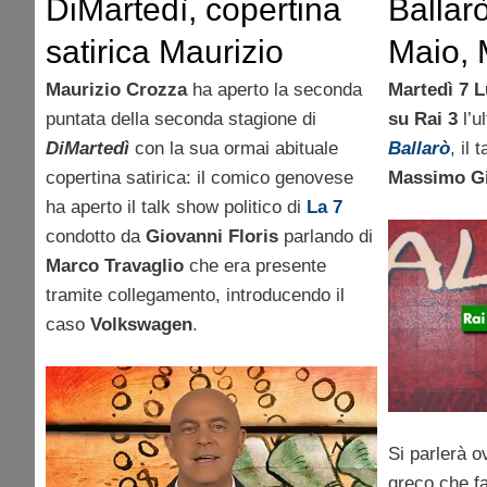
DiMartedì, copertina
Ballarò
satirica Maurizio
Maio, 
Crozza 22 Settembre-
Lorenz
Maurizio Crozza
ha aperto la seconda
Martedì 7 L
puntata della seconda stagione di
su Rai 3
l’u
VIDEO
Frecce
DiMartedì
con la sua ormai abituale
Ballarò
, il
copertina satirica: il comico genovese
Massimo Gi
ha aperto il talk show politico di
La 7
condotto da
Giovanni Floris
parlando di
Marco Travaglio
che era presente
tramite collegamento, introducendo il
caso
Volkswagen
.
Si parlerà 
greco che f