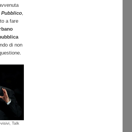
 avvenuta
 Pubblico
,
to a fare
Urbano
n
ubblica
ndo di non
questione.
visivi
,
Talk