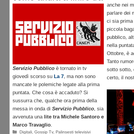
per nu
anche nei mi
Santoro e Travaglio?
parlare dei m
ci sia prima
piccola baga
pubblico, al
nella puntata
Ottobre, è a
Tanto rumore
Servizio Pubblico
è tornato in tv
sotto sotto,
giovedì scorso su
La 7
, ma non sono
certo, il nos
mancate le polemiche legate alla prima
puntata. Che cosa è accaduto? Si
sussurra che, qualche ora prima della
messa in onda di
Servizio Pubblico
, sia
avvenuta una
lite tra Michele Santoro e
Marco Travaglio
.
Categorie
Digitali
,
Gossip Tv
,
Palinsesti televisivi