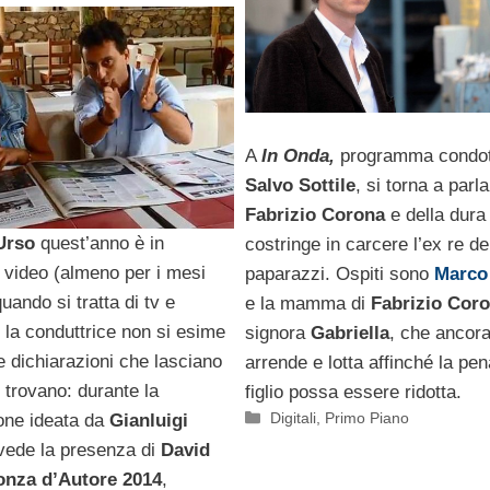
Travaglio a
ggio 5
A
In Onda,
programma condot
Salvo Sottile
, si torna a parla
Fabrizio Corona
e della dura
Urso
quest’anno è in
costringe in carcere l’ex re de
 video (almeno per i mesi
paparazzi. Ospiti sono
Marco 
uando si tratta di tv e
e la mamma di
Fabrizio Cor
 la conduttrice non si esime
signora
Gabriella
, che ancora
re dichiarazioni che lasciano
arrende e lotta affinché la pen
 trovano: durante la
figlio possa essere ridotta.
Categorie
Digitali
,
Primo Piano
one ideata da
Gianluigi
ede la presenza di
David
onza d’Autore 2014
,