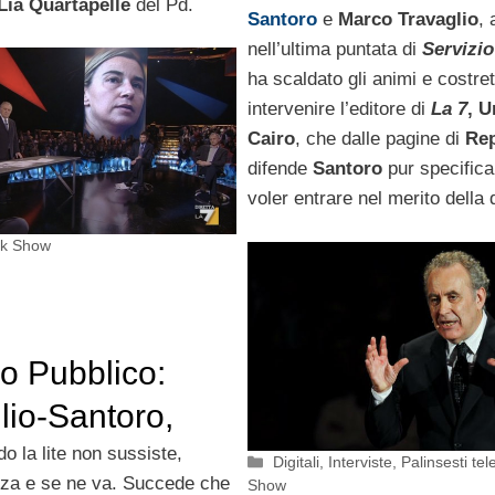
Lia Quartapelle
del Pd.
Santoro
e
Marco Travaglio
,
rilancia la nuova
nell’ultima puntata di
Servizio
stagione della
ha scaldato gli animi e costret
intervenire l’editore di
La 7
, 
trasmissione co
Cairo
, che dalle pagine di
Rep
Giulia Innocenzi
difende
Santoro
pur specifica
voler entrare nel merito della 
lk Show
io Pubblico:
lio-Santoro,
te (in diretta)
 la lite non sussiste,
Categorie
Digitali
,
Interviste
,
Palinsesti tele
za e se ne va. Succede che
Show