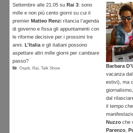
Settembre alle 21.05 su
Rai 3
: sono
Marco 
mille e non più cento giorni su cui il
Pomeri
premier
Matteo Renz
i rilancia l’agenda
di governo e fissa gli appuntamenti con
le riforme decisive per i prossimi tre
anni.
L’Italia
e gli italiani possono
aspettare altri mille giorni per cambiare
passo?
Barbara D’
Categorie
Ospiti
,
Rai
,
Talk Show
vacanza dal
estivi), ma q
giornalismo,
dal rilascia
il tempo che
manifestazi
Nuzzo
che v
Parenzo
,
P