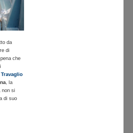
to da
re di
 pena che
i
Travaglio
ona
, la
 non si
a di suo