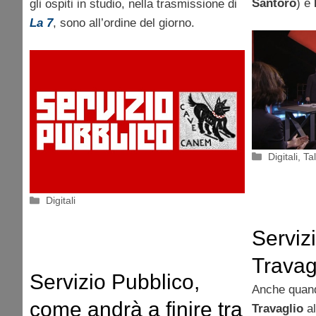
Santoro
) e
gli ospiti in studio, nella trasmissione di
La 7
, sono all’ordine del giorno.
Categorie
Digitali
,
Ta
Categorie
Digitali
Serviz
Travag
Servizio Pubblico,
tanta li
Anche quando
come andrà a finire tra
Travaglio
al