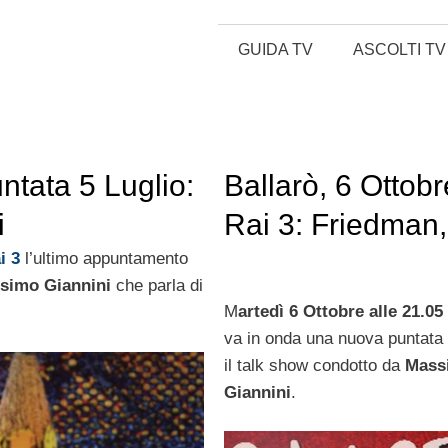
GUIDA TV
ASCOLTI TV
untata 5 Luglio:
Ballarò, 6 Ottobr
i
Rai 3: Friedman,
Travaglio, Mieli,
i 3
l’ultimo appuntamento
simo Giannini
che parla di
Fornero, Pisapia
M
artedì 6 Ottobre alle 21.0
va in onda una nuova puntata
il talk show condotto da
Mass
Giannini
.