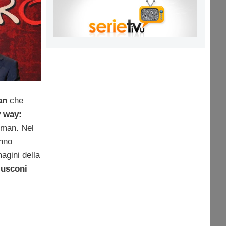
an
che
 way:
dman. Nel
anno
agini della
lusconi