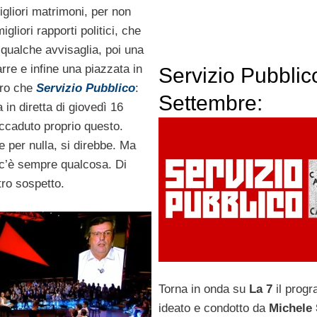
lla – VIDEO
gliori matrimoni, per non
igliori rapporti politici, che
 qualche avvisaglia, poi una
rre e infine una piazzata in
Servizio Pubblic
tro che
Servizio Pubblico
:
Settembre:
 in diretta di giovedì 16
Beccalossi, De
ccaduto proprio questo.
 per nulla, si direbbe. Ma
Magistris, Sallust
 c’è sempre qualcosa. Di
tro sospetto.
Torna in onda su
La 7
il prog
ideato e condotto da
Michele