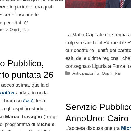
ero in pericolo, ma quali
ssere i rischi e le
per l’Italia?
ni tv
,
Ospiti
,
Rai
La Mafia Capitale che regna 
colpisce anche il Pd mentre 
di ricostituire l’unità del partit
esiti delle ultime regionali ch
io Pubblico,
consegnato Liguria a Forza Ita
nto puntata 26
Categorie
Anticipazioni tv
,
Ospiti
,
Rai
io: Quartapelle
 accesissima, quella di
bblico
andata in onda
vaglio
febbraio su
La 7
: tesa
Servizio Pubblic
ra gli ospiti in studio,
AnnoUno: Cairo
 su
Marco Travaglio
(tra gli
 del programma di
Michele
difende Santoro
L’accesa discussione tra
Mic