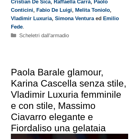
Cristian De Sica
,
Raffaella Carrà
,
Paolo
Conticini
,
Fabio De Luigi
,
Melita Toniolo
,
Vladimir Luxuria
,
Simona Ventura
ed
Emilio
Fede
.
Categorie
Scheletri dall'armadio
Paola Barale glamour,
Karina Cascella senza stile,
Vladimir Luxuria femminile
e con stile, Massimo
Ciavarro elegante e
Fiordaliso una gelataia