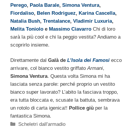
Perego
,
Paola Barale
,
Simona Ventura
,
Fiordaliso
,
Belen Rodriguez
,
Karina Cascella
,
Natalia Bush
,
Trentalance
,
Vladimir Luxuria
,
Melita Toniolo
e
Massimo Ciavarro
Chi di loro
sarà la più cool e chi la peggio vestita? Andiamo a
scoprirlo insieme.
Direttamente dal
Galà de
L’Isola dei Famosi
ecco
arrivare, col bianco vestito griffato
Armani
,
Simona Ventura
. Questa volta Simona mi ha
lasciata senza parole: perché proprio un vestito
bianco super lavorato? L’abito la fasciava troppo,
era tutta bloccata e, scusate la battuta, sembrava
un rotolo di carta igenica!!
Pollice giù
per la
fantastica Simona.
Categorie
Scheletri dall'armadio