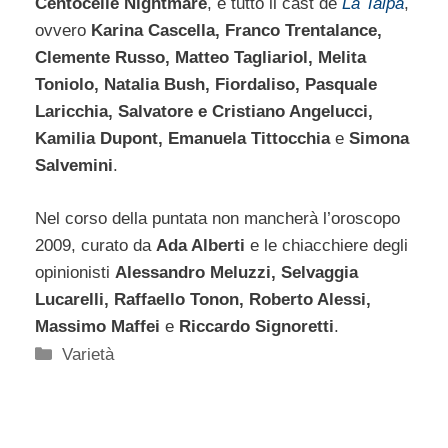
Centocelle Nightmare
, e tutto il cast de
La Talpa
,
ovvero
Karina Cascella, Franco Trentalance,
Clemente Russo, Matteo Tagliariol, Melita
Toniolo, Natalia Bush, Fiordaliso, Pasquale
Laricchia, Salvatore e Cristiano Angelucci,
Kamilia Dupont, Emanuela Tittocchia
e
Simona
Salvemini
.
Nel corso della puntata non mancherà l’oroscopo
2009, curato da
Ada Alberti
e le chiacchiere degli
opinionisti
Alessandro Meluzzi, Selvaggia
Lucarelli, Raffaello Tonon, Roberto Alessi,
Massimo Maffei
e
Riccardo Signoretti
.
Categorie
Varietà