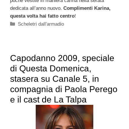
poche vestite in maniera carina nella serata
dedicata all’anno nuovo.
Complimenti Karina,
questa volta hai fatto centro
!
Categorie
Scheletri dall'armadio
Capodanno 2009, speciale
di Questa Domenica,
stasera su Canale 5, in
compagnia di Paola Perego
e il cast de La Talpa