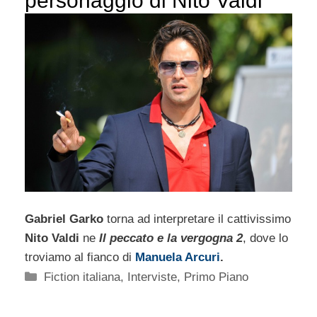
personaggio di Nito Valdi”
Gabriel Garko
torna ad interpretare il cattivissimo
Nito Valdi
ne
Il peccato e la vergogna 2
, dove lo
troviamo al fianco di
Manuela Arcuri
.
Categorie
Fiction italiana
,
Interviste
,
Primo Piano