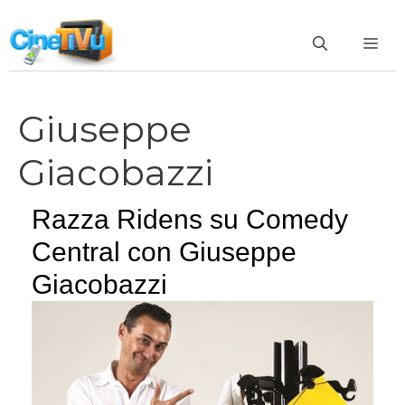
Vai
al
ME
contenuto
Giuseppe
Giacobazzi
Razza Ridens su Comedy
Central con Giuseppe
Giacobazzi