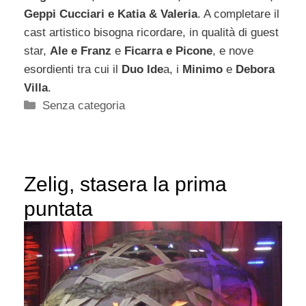
Geppi Cucciari e Katia & Valeria
. A completare il
cast artistico bisogna ricordare, in qualità di guest
star,
Ale e Franz
e
Ficarra e Picone
, e nove
esordienti tra cui il
Duo Ide
a, i
Minimo
e
Debora
Villa
.
Categorie
Senza categoria
Zelig, stasera la prima
puntata