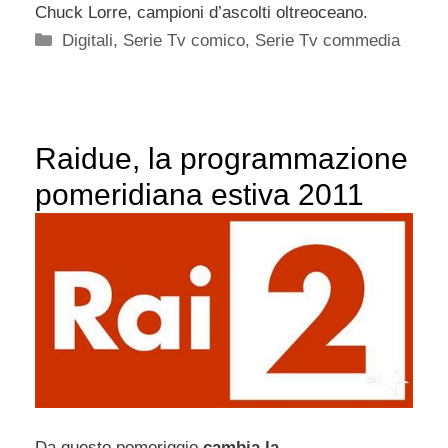
Chuck Lorre, campioni d’ascolti oltreoceano.
Categorie
Digitali
,
Serie Tv comico
,
Serie Tv commedia
Raidue, la programmazione
pomeridiana estiva 2011
Da questo pomeriggio
cambia la