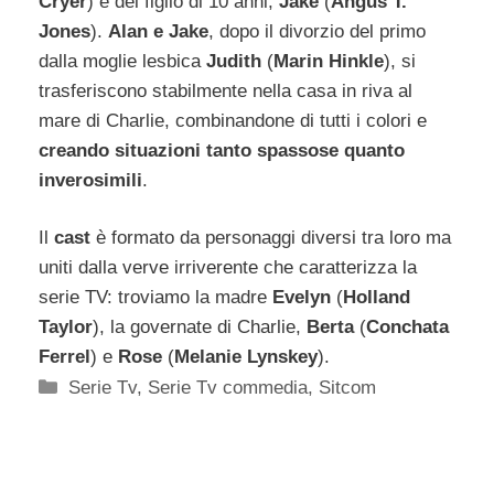
Cryer
) e del figlio di 10 anni,
Jake
(
Angus T.
Jones
).
Alan e Jake
, dopo il divorzio del primo
dalla moglie lesbica
Judith
(
Marin Hinkle
), si
trasferiscono stabilmente nella casa in riva al
mare di Charlie, combinandone di tutti i colori e
creando situazioni tanto spassose quanto
inverosimili
.
Il
cast
è formato da personaggi diversi tra loro ma
uniti dalla verve irriverente che caratterizza la
serie TV: troviamo la madre
Evelyn
(
Holland
Taylor
), la governate di Charlie,
Berta
(
Conchata
Ferrel
) e
Rose
(
Melanie Lynskey
).
Categorie
Serie Tv
,
Serie Tv commedia
,
Sitcom