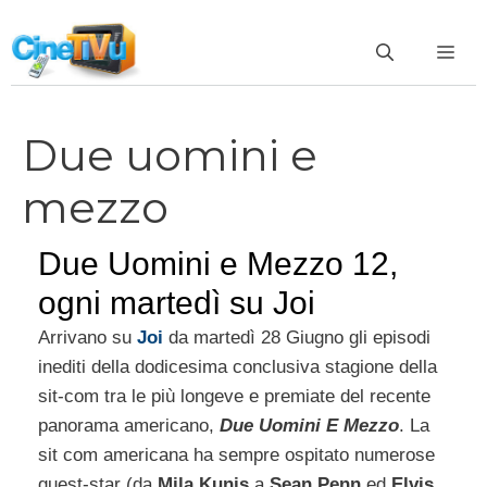
Vai
al
ME
contenuto
Due uomini e
mezzo
Due Uomini e Mezzo 12,
ogni martedì su Joi
Arrivano su
Joi
da martedì 28 Giugno gli episodi
inediti della dodicesima conclusiva stagione della
sit-com tra le più longeve e premiate del recente
panorama americano,
Due Uomini E Mezzo
. La
sit com americana ha sempre ospitato numerose
guest-star (da
Mila Kunis
a
Sean Penn
ed
Elvis