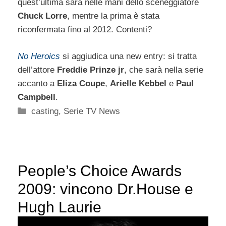
quest’ultima sarà nelle mani dello sceneggiatore
Chuck Lorre
, mentre la prima è stata
riconfermata fino al 2012. Contenti?
No Heroics
si aggiudica una new entry: si tratta
dell’attore
Freddie Prinze jr
, che sarà nella serie
accanto a
Eliza Coupe
,
Arielle Kebbel
e
Paul
Campbell
.
Categorie
casting
,
Serie TV News
People’s Choice Awards
2009: vincono Dr.House e
Hugh Laurie