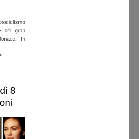
otociclismo
e del gran
onaco. In
vu
dì 8
oni
ia
quasi