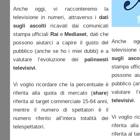
Anche oggi, vi racconteremo la
televisione in numeri, attraverso i
dati
sugli ascolti
ricavati dai comunicati
stampa ufficiali
Rai
e
Mediaset
, dati che
Anche og
possono aiutarci a capire il gusto del
televisione
pubblico (anche se ho i miei dubbi) e a
sugli ascol
valutare l’evoluzione dei
palinsesti
stampa uffic
televisivi
.
possono aiu
pubblico (a
Vi voglio ricordare che la percentuale è
valutare 
riferita alla quota di mercato (
share
)
televisivi
.
riferita al target commerciale 15-64 anni,
mentre il numero di spettatori è il
Vi voglio r
numero riferito all’intera totalità dei
riferita al
telespettatori.
riferita al 