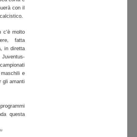
uerà con il
calcistico.
n c’è molto
re, fatta
 in diretta
 Juventus-
campionati
 maschili e
 gli amanti
 programmi
onda questa
vu