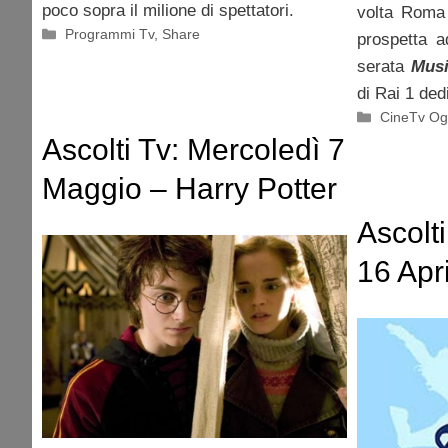
poco sopra il milione di spettatori.
volta Roma 
Categorie
Programmi Tv
,
Share
prospetta a
serata
Musi
di Rai 1 ded
Categorie
CineTv Og
Ascolti Tv: Mercoledì 7
Maggio – Harry Potter
distrutto da Capri e
Ascolt
Coppa Italia
16 Apri
Maria 
spazza 