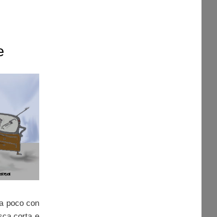
e
i.
ra poco con
sca corta e