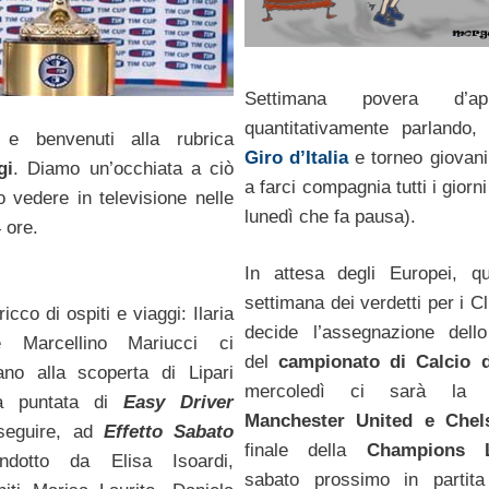
Settimana povera d’app
quantitativamente parlando,
 e benvenuti alla rubrica
Giro d’Italia
e torneo giovanil
gi
. Diamo un’occhiata a ciò
a farci compagnia tutti i giorni
 vedere in televisione nelle
lunedì che fa pausa).
 ore.
In attesa degli Europei, q
settimana dei verdetti per i C
icco di ospiti e viaggi: Ilaria
decide l’assegnazione del
 Marcellino Mariucci ci
del
campionato di Calcio d
no alla scoperta di Lipari
mercoledì ci sarà la s
va puntata di
Easy Driver
Manchester United e Chel
 seguire, ad
Effetto Sabato
finale della
Champions 
ndotto da Elisa Isoardi,
sabato prossimo in partit