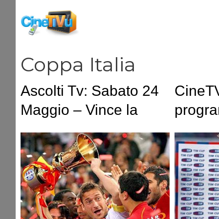
Vai
al
contenuto
Coppa Italia
Ascolti Tv: Sabato 24
CineTV
Maggio – Vince la
progra
finale di Coppa Italia.
24 ma
Chiude bene La
Corrida