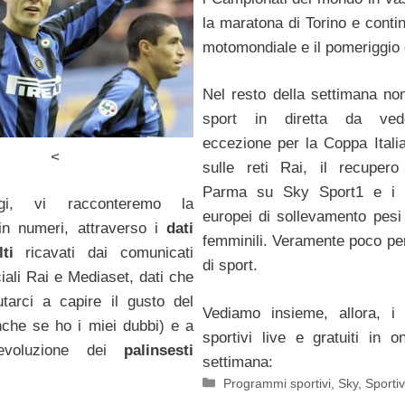
la maratona di Torino e contin
motomondiale e il pomeriggio 
Nel resto della settimana no
sport in diretta da vede
eccezione per la Coppa Italia,
<
sulle reti Rai, il recupero
Parma su Sky Sport1 e i 
gi, vi racconteremo la
europei di sollevamento pesi
 in numeri, attraverso i
dati
femminili. Veramente poco per
ti
ricavati dai comunicati
di sport.
iali Rai e Mediaset, dati che
tarci a capire il gusto del
Vediamo insieme, allora, i
nche se ho i miei dubbi) e a
sportivi live e gratuiti in 
l’evoluzione dei
palinsesti
settimana:
Categorie
Programmi sportivi
,
Sky
,
Sporti