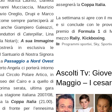
iti Marisa Laurito, Daniela
assegnerà la
Coppa Italia
.
vanni Mucciaccia, Maurizio
lavio Oreglio, Drupi e Marco
La settimana si apre con il m
come sempre parteciperà al
e si conclude con le prov
anche Giampiero Galeazzi,
premio di
Formula 1
di M
onduttori di
Caterpillar
, Lina
mezzo
Rally
,
Kickboxing
.
la Notari);
A sua Immagine
Categorie
Programmi sportivi
,
Sky
,
Sporti
ostrerà in esclusiva le
l Santuario di Nostra Signora
; a
Passaggio a Nord Ovest
erto Angela ci porterà intorno
Ascolti Tv: Giove
ul Circolo Polare Artico, in
Maggio – I cesar
seo del Cairo e a quello di
prima serata, ultima gara
batte Capri, Un
lla stagione italiana 2007/08,
ciclone in famigl
na la
Coppa Italia
(21.00).
o di fronte per l’ennesima
perde da tutti o 