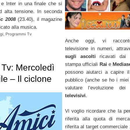
e Inter in una finale che si
d alta tensione. In seconda
c 2008
(23.40), il magazine
icato alla musica.
gi
,
Programmi Tv
Anche oggi, vi raccont
televisione in numeri, attra
sugli ascolti
ricavati dai 
stampa ufficiali
Rai
e
Medias
i Tv: Mercoledì
possono aiutarci a capire i
le – Il ciclone
pubblico (anche se ho i miei
valutare l’evoluzione de
De Filippi
televisivi
.
via tutti
Vi voglio ricordare che la pe
riferita alla quota di merca
riferita al target commerciale