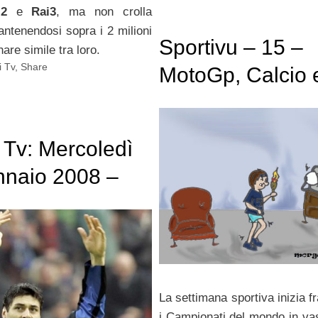
i2
e
Rai3
, ma non crolla
ntenendosi sopra i 2 milioni
Sportivu – 15 –
are simile tra loro.
 Tv
,
Share
MotoGp, Calcio 
sollevamento pes
Poco e nulla!
i Tv: Mercoledì
nnaio 2008 –
uve – Inter,
o e Porta a
Crolla Striscia
La settimana sportiva inizia f
i Campionati del mondo in va