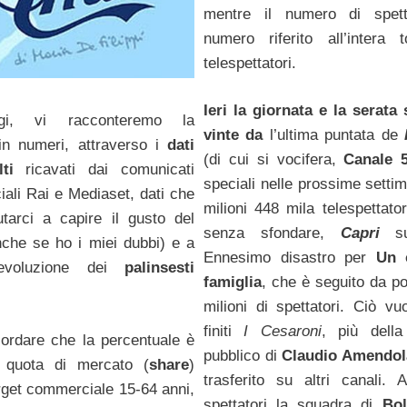
mentre il numero di spett
numero riferito all’intera t
telespettatori.
Ieri la giornata e la serata
gi, vi racconteremo la
vinte da
l’ultima puntata de
 in numeri, attraverso i
dati
(di cui si vocifera,
Canale 
ti
ricavati dai comunicati
speciali nelle prossime setti
iali Rai e Mediaset, dati che
milioni 448 mila telespettator
tarci a capire il gusto del
senza sfondare,
Capri
s
nche se ho i miei dubbi) e a
Ennesimo disastro per
Un 
l’evoluzione dei
palinsesti
famiglia
, che è seguito da po
milioni di spettatori. Ciò vu
finiti
I Cesaroni
, più dell
icordare che la percentuale è
pubblico di
Claudio Amendol
la quota di mercato (
share
)
trasferito su altri canali. A
target commerciale 15-64 anni,
spettatori la squadra di
Bol