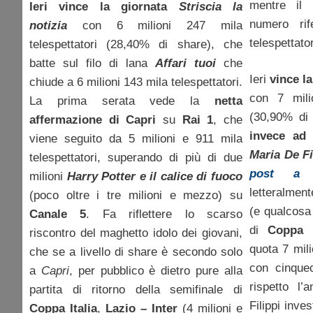
mentre il 
Ieri vince la giornata
Striscia la
numero rife
notizia
con 6 milioni 247 mila
telespettator
telespettatori (28,40% di share), che
batte sul filo di lana
Affari tuoi
che
Ieri
vince l
chiude a 6 milioni 143 mila telespettatori.
con 7 milio
La prima serata vede la
netta
(30,90% di
affermazione di
Capri
su
Rai 1
, che
invece ad
viene seguito da 5 milioni e 911 mila
Maria De Fi
telespettatori, superando di più di due
post a 
milioni
Harry Potter e il calice di fuoco
letteralmen
(poco oltre i tre milioni e mezzo) su
(e qualcosa 
Canale 5
. Fa riflettere lo scarso
di
Coppa I
riscontro del maghetto idolo dei giovani,
quota 7 mili
che se a livello di share è secondo solo
con cinquec
a
Capri
, per pubblico è dietro pure alla
rispetto l’
partita di ritorno della semifinale di
Filippi inves
Coppa Italia
,
Lazio – Inter
(4 milioni e