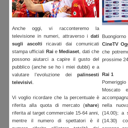
Anche oggi, vi racconteremo la
televisione in numeri, attraverso i
dati
Buongiorno
sugli ascolti
ricavati dai comunicati
CineTV Og
stampa ufficiali
Rai
e
Mediaset
, dati che
che potremo
possono aiutarci a capire il gusto del
prossime 24
pubblico (anche se ho i miei dubbi) e a
Rai 1
valutare l’evoluzione dei
palinsesti
Pomeriggio r
televisivi
.
Moscato e
Vi voglio ricordare che la percentuale è
accompagna
riferita alla quota di mercato (
share
)
nella nuo
riferita al target commerciale 15-64 anni,
(14.00); a
mentre il numero di spettatori è il
(14.30) co