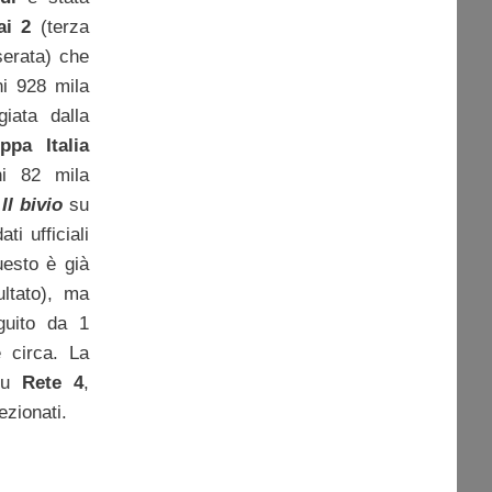
ai 2
(terza
serata) che
ni 928 mila
giata dalla
ppa Italia
i 82 mila
e
Il bivio
su
i ufficiali
esto è già
ultato), ma
guito da 1
 circa. La
su
Rete 4
,
ezionati.