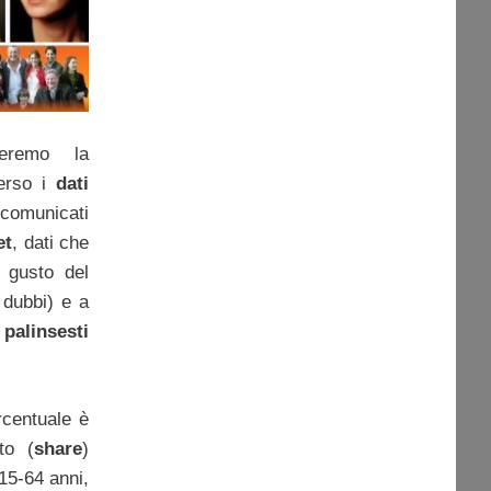
eremo la
verso i
dati
comunicati
et
, dati che
l gusto del
 dubbi) e a
i
palinsesti
rcentuale è
to (
share
)
 15-64 anni,