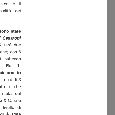
atori è il
otalità dei
 sono state
I Cesaroni
5
, farà due
mane) con 6
i, battendo
u
Rai 1
.
ciclone in
co più di 3
ol dire che
a metà del
a
& C. si è
 livello di
di
è stata