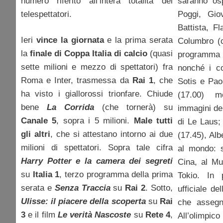
numero riferito all’intera totalità dei
saranno osp
telespettatori.
Poggi, Gio
Battista, F
Ieri
vince la giornata
e la prima serata
Columbro (
la
finale di Coppa Italia di calcio
(quasi
programma 
sette milioni e mezzo di spettatori) fra
nonché i c
Roma e Inter, trasmessa da
Rai 1
, che
Sotis e Pao
ha visto i giallorossi trionfare. Chiude
(17.00) m
bene
La Corrida
(che tornerà) su
immagini de
Canale 5
, sopra i 5 milioni.
Male tutti
di Le Laus
gli altri
, che si attestano intorno ai due
(17.45), Alb
milioni di spettatori. Sopra tale cifra
al mondo: s
Harry Potter e la camera dei segreti
Cina, al Mu
su
Italia 1
, terzo programma della prima
Tokio. In 
serata e
Senza Traccia
su
Rai 2
. Sotto,
ufficiale de
Ulisse: il piacere della scoperta
su
Rai
che asseg
3
e il film
Le verità Nascoste
su
Rete 4
,
All’olimpic