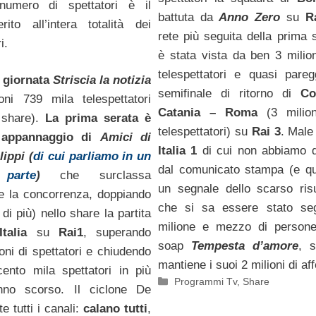
numero di spettatori è il
battuta da
Anno Zero
su
R
rito all’intera totalità dei
rete più seguita della prima 
i.
è stata vista da ben 3 milio
telespettatori e quasi pareg
a giornata
Striscia la notizia
semifinale di ritorno di
Co
ni 739 mila telespettatori
Catania – Roma
(3 milion
 share).
La prima serata è
telespettatori) su
Rai 3
. Mal
 appannaggio di
Amici di
Italia 1
di cui non abbiamo dat
lippi (
di cui parliamo in un
dal comunicato stampa (e qu
parte
)
che surclassa
un segnale dello scarso ris
te la concorrenza, doppiando
che si sa essere stato se
di più) nello share la partita
milione e mezzo di persone
talia
su
Rai1
, superando
soap
Tempesta d’amore
, 
oni di spettatori e chiudendo
mantiene i suoi 2 milioni di aff
ento mila spettatori in più
Categorie
Programmi Tv
,
Share
anno scorso. Il ciclone De
te tutti i canali:
calano tutti
,