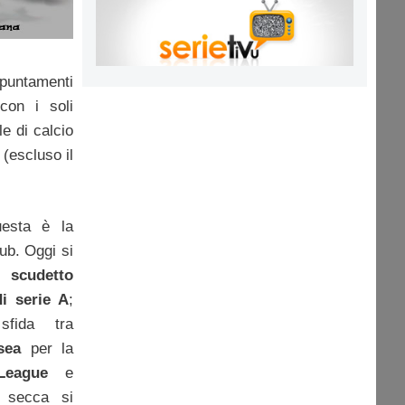
untamenti
 con i soli
e di calcio
 (escluso il
uesta è la
lub. Oggi si
lo
scudetto
i serie A
;
fida tra
sea
per la
League
e
a secca si