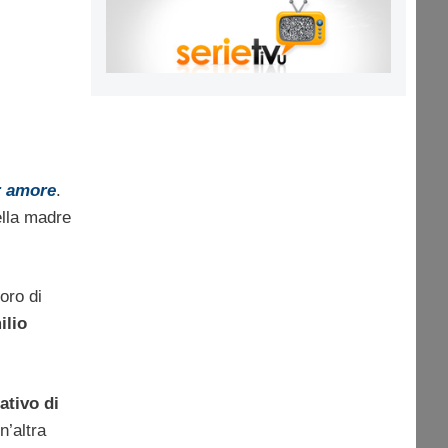
r amore
.
ella madre
oro di
ilio
ativo di
un’altra