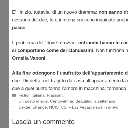
E’ l’inizio, tuttavia, di un nuovo dramma:
non sanno do
nessuno dei due, le cui intenzioni sono inquinate anche
passo
.
Il problema del “dove” è ovvio:
entrambi hanno le cas
si comportano come dei clandestini
. Non funziona 
Ornella Vanoni
.
Alla fine ottengono l’usufrutto dell’appartamento d
due. Disdetta, nel tragitto da casa all’appartamento l
due a quel punto fanno l’amore in macchina; tornando
Categorie
Fiction italiana
,
Riassunti
Un posto al sole, Centovetrine, Beautiful, la settimana
Dexter, Strange, NCIS, CSI – Las Vegas: news in arrivo
Lascia un commento