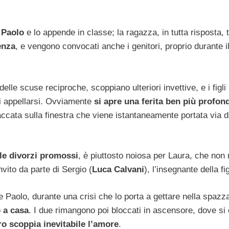
i Paolo
e lo appende in classe; la ragazza, in tutta risposta, t
enza
, e vengono convocati anche i genitori, proprio durante il
elle scuse reciproche, scoppiano ulteriori invettive, e i figli
liti appellarsi. Ovviamente
si apre una ferita ben più profond
accata sulla finestra che viene istantaneamente portata via d
le divorzi promossi
, è piuttosto noiosa per Laura, che non 
nvito da parte di Sergio (
Luca Calvani
), l’insegnante della fig
e Paolo, durante una crisi che lo porta a gettare nella spazzat
o a casa
. I due rimangono poi bloccati in ascensore, dove si 
ro scoppia inevitabile l’amore
.