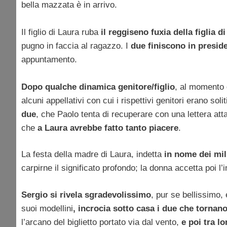
bella mazzata è in arrivo.
Il figlio di Laura ruba
il reggiseno fuxia della figlia d
pugno in faccia al ragazzo. I
due finiscono in presid
appuntamento.
Dopo qualche dinamica genitore/figlio
, al momento d
alcuni appellativi con cui i rispettivi genitori erano so
due
, che Paolo tenta di recuperare con una lettera att
che
a Laura avrebbe fatto tanto piacere
.
La festa della madre di Laura, indetta
in nome dei mil
carpirne il significato profondo; la donna accetta poi l’i
Sergio si rivela sgradevolissimo
, pur se bellissimo, 
suoi modellini
, incrocia sotto casa i due che tornan
l’arcano del biglietto portato via dal vento,
e poi tra lo