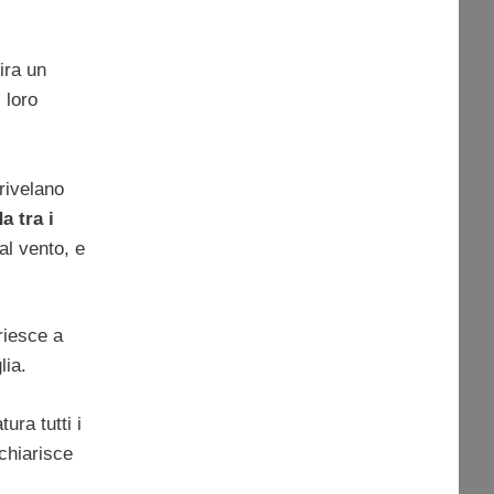
ira un
 loro
 rivelano
a tra i
al vento, e
riesce a
lia.
ura tutti i
chiarisce