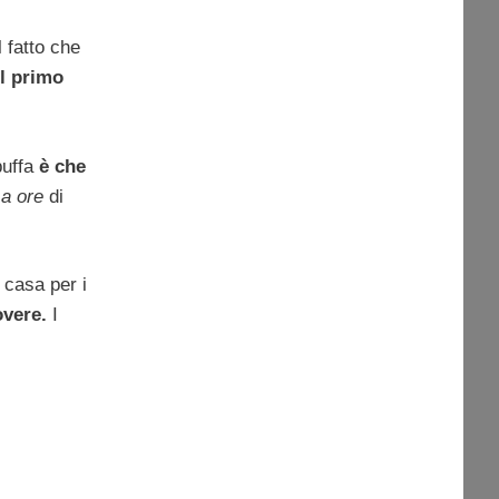
 fatto che
il primo
buffa
è che
 a ore
di
 casa per i
overe.
I