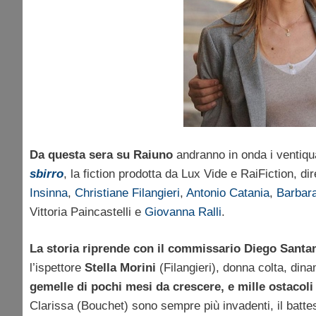
Da questa sera su Raiuno
andranno in onda i ventiqua
sbirro
, la fiction prodotta da Lux Vide e RaiFiction, d
Insinna
,
Christiane Filangieri
,
Antonio Catania
,
Barbar
Vittoria Paincastelli e
Giovanna Ralli
.
La storia riprende con il commissario Diego Sant
l’ispettore
Stella Morini
(Filangieri), donna colta, din
gemelle di pochi mesi da crescere, e mille ostacoli
Clarissa (Bouchet) sono sempre più invadenti, il battes