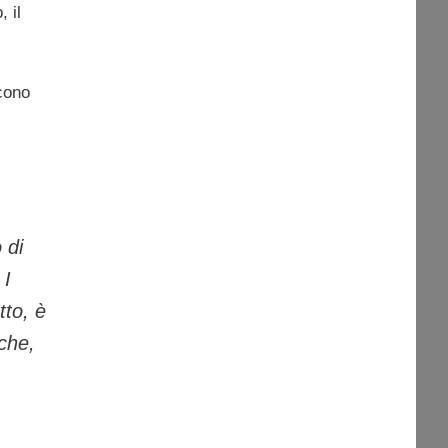
 il
cono
 di
 I
tto, è
 che,