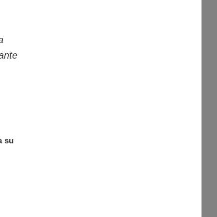
a
tante
a su