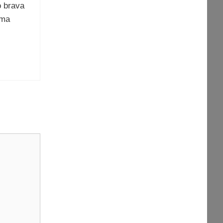
o brava
ima