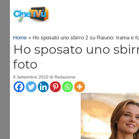
Vai
al
contenuto
Home
»
Ho sposato uno sbirro 2 su Raiuno: trama e f
Ho sposato uno sbir
foto
9 Settembre 2010
di
Redazione