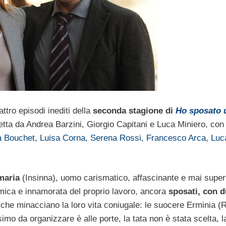
ttro episodi inediti della
seconda stagione di
Ho sposato 
iretta da Andrea Barzini, Giorgio Capitani e Luca Miniero, co
a Bouchet
,
Luisa Corna
,
Serena Rossi
,
Francesco Arca
,
Luc
amaria
(Insinna), uomo carismatico, affascinante e mai superf
amica e innamorata del proprio lavoro, ancora
sposati, con d
che minacciano la loro vita coniugale: le suocere Erminia (Ra
imo da organizzare è alle porte, la tata non è stata scelta, l