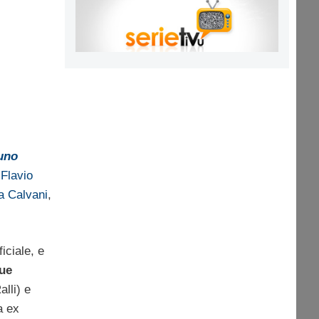
uno
n
Flavio
a Calvani
,
iciale, e
ue
lli) e
a ex