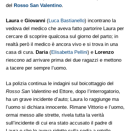
del
Rosso San Valentino
.
Laura
e
Giovanni
(
Luca Bastianello
) incontrano la
vedova del medico che aveva fatto partorire Laura per
cercare di scoprire qualcosa sul giorno del parto; in
realtà però il medico è ancora vivo e si trova in una
casa di cura.
Daria
(
Elisabetta Pellini
) e
Lorenzo
riescono ad arrivare prima dei due ragazzi e mettono
a tacere per sempre l’uomo.
La polizia continua le indagini sul boicottaggio del
Rosso San Valentino
ed Ettore, dopo l’interrogatorio,
ha un grave incidente d’auto; Laura lo raggiunge ma
l’uomo si dichiara innocente. Rimane Vittorio e l’uomo,
ormai messo alle strette, rivela tutta la verità
sull’incidente di cui era stato accusato il padre di
Laura e che lo aveva ridotto sulla sedia a rotelle.