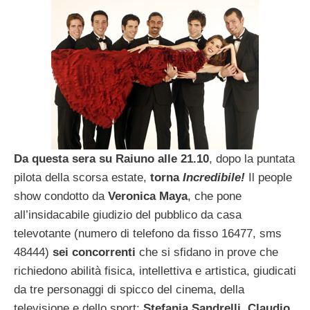
Da questa sera su Raiuno alle 21.10
, dopo la puntata
pilota della scorsa estate,
torna
Incredibile!
Il people
show condotto da
Veronica Maya
, che pone
all’insidacabile giudizio del pubblico da casa
televotante (numero di telefono da fisso 16477, sms
48444)
sei concorrenti
che si sfidano in prove che
richiedono abilità fisica, intellettiva e artistica, giudicati
da tre personaggi di spicco del cinema, della
televisione e dello sport:
Stefania Sandrelli, Claudio