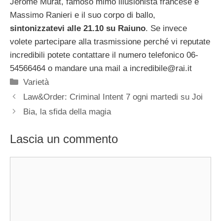
Jerome Murat, famoso mimo illusionista francese e
Massimo Ranieri e il suo corpo di ballo,
sintonizzatevi alle 21.10 su Raiuno
. Se invece
volete partecipare alla trasmissione perché vi reputate
incredibili potete contattare il numero telefonico 06-
54566464 o mandare una mail a
incredibile@rai.it
Categorie
Varietà
Law&Order: Criminal Intent 7 ogni martedi su Joi
Bia, la sfida della magia
Lascia un commento
Commento