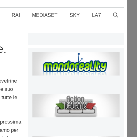
RAI
MEDIASET
SKY
LA7
e.
ovetrine
 e suo
tutte le
a prossima
iamo per