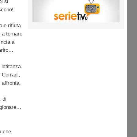
oi si
scono!
 e rifiuta
 a tornare
incia a
arito…
 latitanza.
 Corradi,
 affronta.
 di
ragionare…
a che