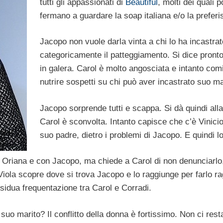
tutti gli appassionati di
Beautiful
, molti dei quali p
fermano a guardare la soap italiana e/o la preferi
Jacopo non vuole darla vinta a chi lo ha incastrato
categoricamente il patteggiamento. Si dice pronto
in galera. Carol è molto angosciata e intanto com
nutrire sospetti su chi può aver incastrato suo m
Jacopo sorprende tutti e scappa. Si dà quindi alla
Carol è sconvolta. Intanto capisce che c’è Vinicio
suo padre, dietro i problemi di Jacopo. E quindi lo
 Oriana e con Jacopo, ma chiede a Carol di non denunciarlo,
Viola scopre dove si trova Jacopo e lo raggiunge per farlo 
sidua frequentazione tra Carol e Corradi.
uo marito? Il conflitto della donna è fortissimo. Non ci rest