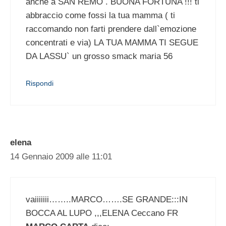
anche a SAN REMO . BUONA FORTUNA !!! ti
abbraccio come fossi la tua mamma ( ti
raccomando non farti prendere dall`emozione
concentrati e via) LA TUA MAMMA TI SEGUE
DA LASSU` un grosso smack maria 56
Rispondi
elena
14 Gennaio 2009 alle 11:01
vaiiiiiii……..MARCO…….SE GRANDE:::IN
BOCCA AL LUPO ,,,ELENA Ceccano FR