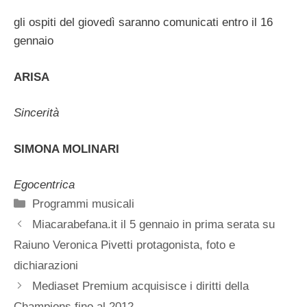
gli ospiti del giovedì saranno comunicati entro il 16
gennaio
ARISA
Sincerità
SIMONA MOLINARI
Egocentrica
Categorie
Programmi musicali
Miacarabefana.it il 5 gennaio in prima serata su
Raiuno Veronica Pivetti protagonista, foto e
dichiarazioni
Mediaset Premium acquisisce i diritti della
Champions fino al 2012