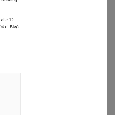
alle 12
04 di
Sky
).