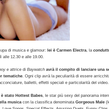
cupa di musica e glamour:
lei è Carmen Electra
, la
conduttr
ì alle 12.30 e alle 19.00.
boy
e attrice di
Baywatch
avrà il compito di lanciare una s
per tematiche
. Ogni clip avrà la peculiarità di essere arricchit
nciature, balletti, effetti speciali e particolarità del video.
o
è stato Hottest Babes
, le star più sexy del panorama inter
ella musica
con la classifica denominata
Gorgeous Male
(l
, Love Songs, Special Effects, Amazing Duets, Funny Clips