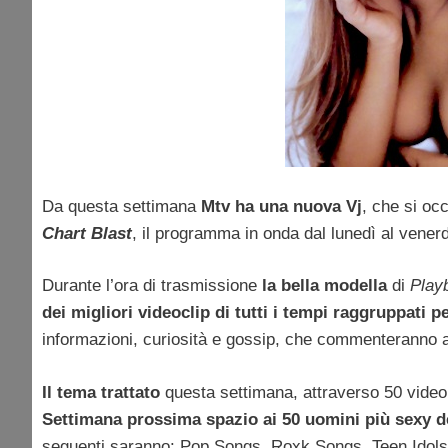
Da questa settimana
Mtv ha una nuova Vj
, che si oc
Chart Blast
, il programma in onda dal lunedì al venerd
Durante l’ora di trasmissione
la bella modella
di
Play
dei migliori videoclip di tutti i tempi raggruppati 
informazioni, curiosità e gossip, che commenteranno acco
Il tema trattato
questa settimana, attraverso 50 vide
Settimana prossima spazio ai 50 uomini più sexy d
seguenti saranno: Pop Songs, Roxk Songs, Teen Idols