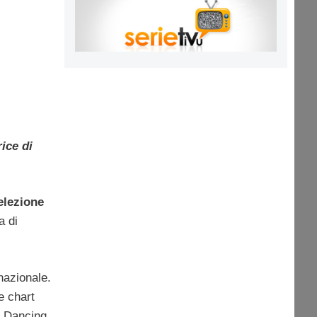
ice di
elezione
a di
nazionale.
e chart
, Dancing