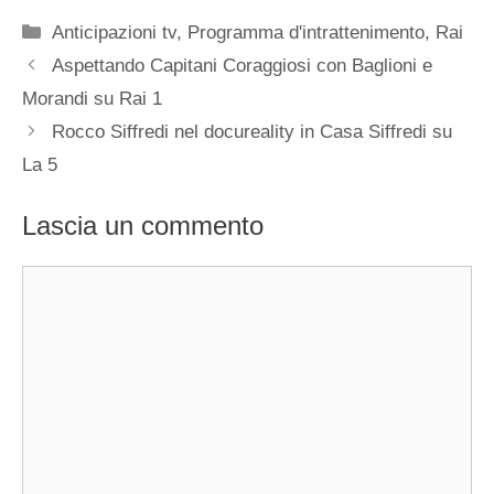
Categorie
Anticipazioni tv
,
Programma d'intrattenimento
,
Rai
Aspettando Capitani Coraggiosi con Baglioni e
Morandi su Rai 1
Rocco Siffredi nel docureality in Casa Siffredi su
La 5
Lascia un commento
Commento