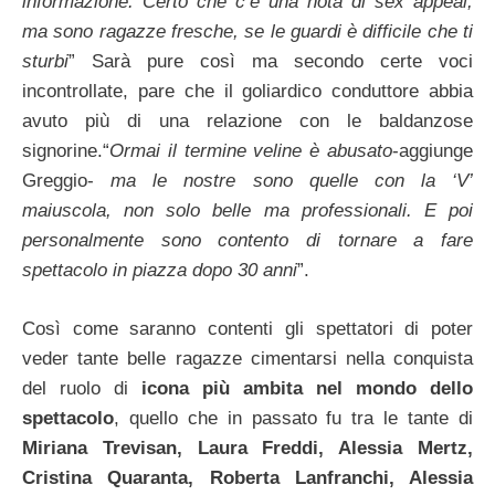
informazione. Certo che c’è una nota di sex appeal,
ma sono ragazze fresche, se le guardi è difficile che ti
sturbi
” Sarà pure così ma secondo certe voci
incontrollate, pare che il goliardico conduttore abbia
avuto più di una relazione con le baldanzose
signorine.“
Ormai il termine veline è abusato
-aggiunge
Greggio-
ma le nostre sono quelle con la ‘V’
maiuscola, non solo belle ma professionali. E poi
personalmente sono contento di tornare a fare
spettacolo in piazza dopo 30 anni
”.
Così come saranno contenti gli spettatori di poter
veder tante belle ragazze cimentarsi nella conquista
del ruolo di
icona più ambita nel mondo dello
spettacolo
, quello che in passato fu tra le tante di
Miriana Trevisan, Laura Freddi, Alessia Mertz,
Cristina Quaranta, Roberta Lanfranchi, Alessia