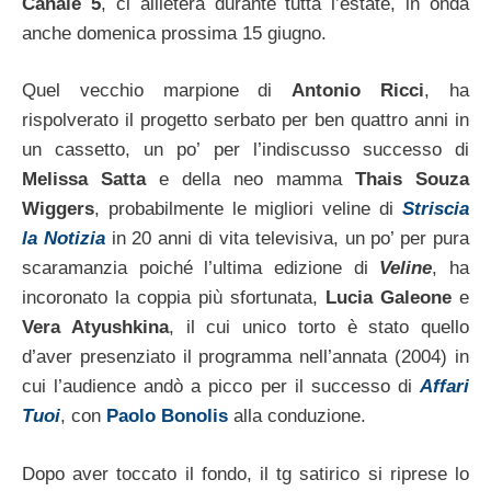
Canale 5
, ci allieterà durante tutta l’estate, in onda
anche domenica prossima 15 giugno.
Quel vecchio marpione di
Antonio Ricci
, ha
rispolverato il progetto serbato per ben quattro anni in
un cassetto, un po’ per l’indiscusso successo di
Melissa Satta
e della neo mamma
Thais Souza
Wiggers
, probabilmente le migliori veline di
Striscia
la Notizia
in 20 anni di vita televisiva, un po’ per pura
scaramanzia poiché l’ultima edizione di
Veline
, ha
incoronato la coppia più sfortunata,
Lucia Galeone
e
Vera Atyushkina
, il cui unico torto è stato quello
d’aver presenziato il programma nell’annata (2004) in
cui l’audience andò a picco per il successo di
Affari
Tuoi
, con
Paolo Bonolis
alla conduzione.
Dopo aver toccato il fondo, il tg satirico si riprese lo