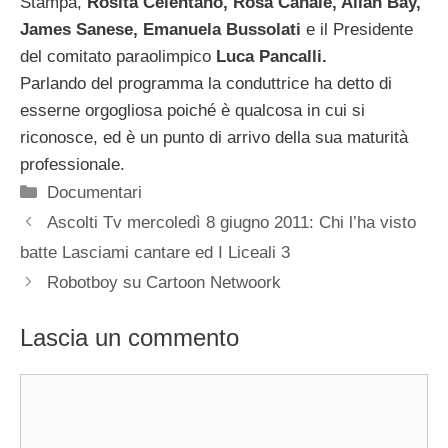
Stampa,
Rosita Celentano, Rosa Canale, Allan Bay,
James Sanese, Emanuela Bussolati
e il Presidente
del comitato paraolimpico
Luca Pancalli.
Parlando del programma la conduttrice ha detto di
esserne orgogliosa poiché è qualcosa in cui si
riconosce, ed è un punto di arrivo della sua maturità
professionale.
Categorie
Documentari
Ascolti Tv mercoledì 8 giugno 2011: Chi l’ha visto
batte Lasciami cantare ed I Liceali 3
Robotboy su Cartoon Netwoork
Lascia un commento
Commento