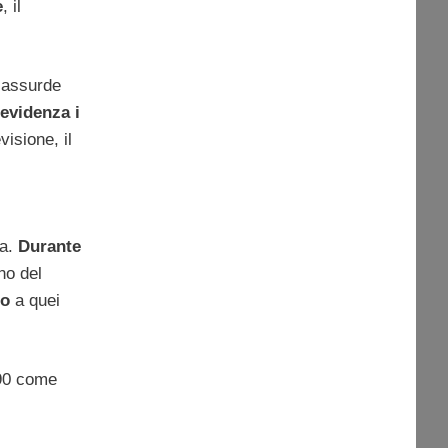
e
, il
ù assurde
 evidenza i
visione, il
ia.
Durante
rno del
zo
a quei
990 come