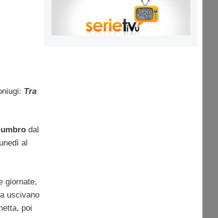
oniugi:
Tra
lumbro
dal
unedì al
e giornate,
ma uscivano
etta, poi