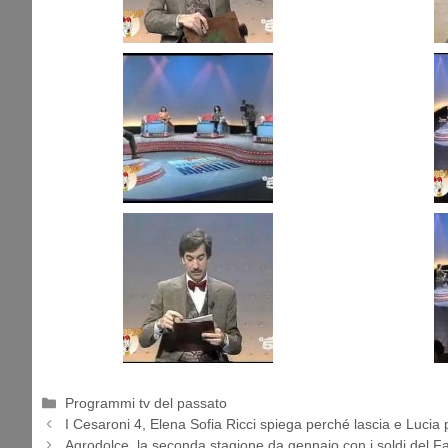
Categorie
Programmi tv del passato
I Cesaroni 4, Elena Sofia Ricci spiega perché lascia e Lucia
Agrodolce, la seconda stagione da gennaio con i soldi del F