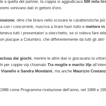
e a quella del partner, la coppia si aggiudicava
500 mila lir
 premi venivano dati in gettoni d’oro.
missione
, oltre che bravo nello scovare le caratteristiche pi
 con i concorrenti, riusciva a tirare fuori tutto e
mettere in
teneva tutti i presentatori a stecchetto, se si voleva fare tele
 piacque a Columbro, che differentemente da tutti gli altri
sclusa dai giochi
, mentre le altre due si giocavano la vittor
chi per coppie vip chiamato
Tra moglie e marito Vip
all’inte
Vianello e Sandra Mondaini
, ma anche
Maurizio Costan
l 1988 come Programma rivelazione dell’anno, nel 1989 e 1