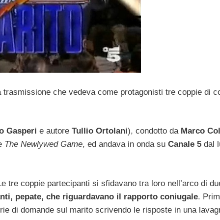
a trasmissione che vedeva come protagonisti tre coppie di c
o Gasperi
e autore
Tullio Ortolani
), condotto da
Marco Co
se
The Newlywed Game
, ed andava in onda su
Canale 5
dal l
Le tre coppie partecipanti si sfidavano tra loro nell’arco di du
nti, pepate, che riguardavano il rapporto coniugale
. Pri
rie di domande sul marito scrivendo le risposte in una lavagn