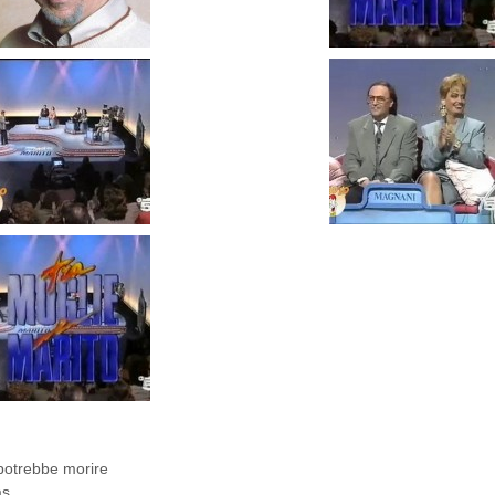
 potrebbe morire
as