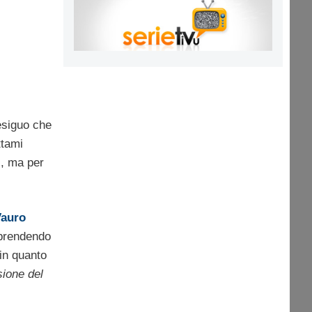
esiguo che
ttami
i, ma per
Vauro
 prendendo
in quanto
sione del