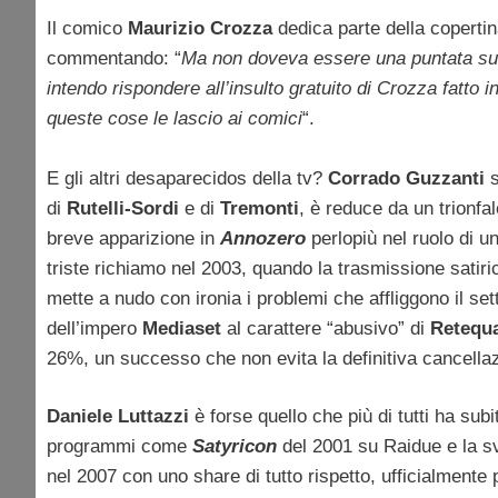
Il comico
Maurizio Crozza
dedica parte della coperti
commentando: “
Ma non doveva essere una puntata sul 
intendo rispondere all’insulto gratuito di Crozza fat
queste cose le lascio ai comici
“.
E gli altri desaparecidos della tv?
Corrado Guzzanti
s
di
Rutelli-Sordi
e di
Tremonti
, è reduce da un trionfale
breve apparizione in
Annozero
perlopiù nel ruolo di un
triste richiamo nel 2003, quando la trasmissione satir
mette a nudo con ironia i problemi che affliggono il sett
dell’impero
Mediaset
al carattere “abusivo” di
Retequa
26%, un successo che non evita la definitiva cancell
Daniele Luttazzi
è forse quello che più di tutti ha subit
programmi come
Satyricon
del 2001 su Raidue e la s
nel 2007 con uno share di tutto rispetto, ufficialmente