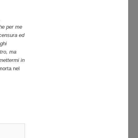
 che per me
 censura ed
ghi
atro, ma
mettermi in
morta nel