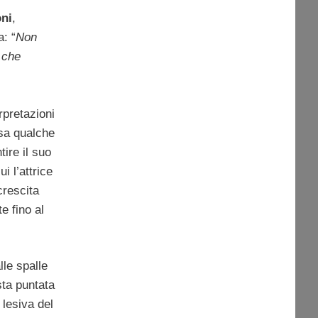
ni
,
: “
Non
 che
rpretazioni
sa qualche
tire il suo
i l’attrice
crescita
e fino al
lle spalle
ta puntata
 lesiva del