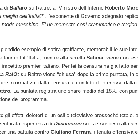
na di
Ballarò
su Raitre, al Ministro dell’Interno
Roberto Maro
meglio dell’Italia?
“, l’esponente di Governo sdegnato replica
to in modo meschino. E’ un momento così drammatico e tragico
plendido esempio di satira graffiante, memorabili le sue inte
 tour in tutt’Italia, mentre alla sorella
Sabina
, viene conces
 impettito premier italiano. Per lei la censura ha già fatto sen
ica
RaiOt
su Raitre viene “chiusa” dopo la prima puntata, in cu
ore informativo: dalla censura al conflitto di interessi, dalla 
ttro
. La puntata registra uno share medio del 18%, con punt
azione del programma.
o gli effetti deleteri di un esilio televisivo pressoché totale, a
venturata esperienza di
Decameron
su La7 sospeso alla ses
 per una battuta contro
Giuliano Ferrara
, ritenuta offensiva e