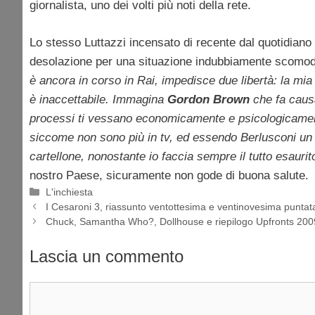
giornalista, uno dei volti più noti della rete.
Lo stesso Luttazzi incensato di recente dal quotidiano
desolazione per una situazione indubbiamente scomod
è ancora in corso in Rai, impedisce due libertà: la mi
è inaccettabile. Immagina
Gordon Brown
che fa causa
processi ti vessano economicamente e psicologicamente.
siccome non sono più in tv, ed essendo Berlusconi un 
cartellone, nonostante io faccia sempre il tutto esaurit
nostro Paese, sicuramente non gode di buona salute.
Categorie
L'inchiesta
I Cesaroni 3, riassunto ventottesima e ventinovesima puntat
Chuck, Samantha Who?, Dollhouse e riepilogo Upfronts 200
Lascia un commento
Commento