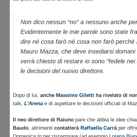
Non dico nessun “no” a nessuno anche per
Evidentemente le mie parole sono state fr
dire né cosa farò né cosa non farò perché 
Mauro Mazza, che deve insediarsi domani
verrà chiesto di restare io sono “fedele ne
le decisioni del nuovo direttore.
Dopo di lui,
anche
Massimo Giletti
ha rivelato di no
talk,
L’Arena
e di aspettare le decisioni ufficiali di Ma
Il neo direttore di Raiuno
pare che abbia le idee chi
Baudo
, altrimenti
contatterà
Raffaella Carrà
per offri
Domenica In
per risparmiare (ad esempio
Lorena Bian