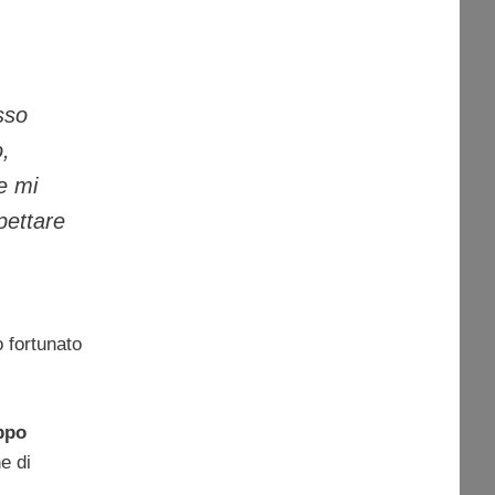
sso
o,
e mi
pettare
o fortunato
ppo
e di