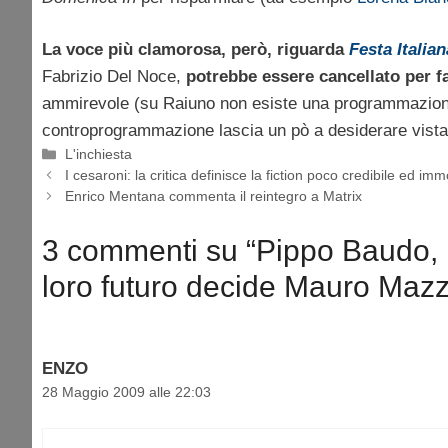
La voce più clamorosa, però, riguarda
Festa Italian
Fabrizio Del Noce,
potrebbe essere cancellato per f
ammirevole (su Raiuno non esiste una programmazione 
controprogrammazione lascia un pò a desiderare vista
Categorie
L'inchiesta
I cesaroni: la critica definisce la fiction poco credibile ed im
Enrico Mentana commenta il reintegro a Matrix
3 commenti su “Pippo Baudo, M
loro futuro decide Mauro Maz
ENZO
28 Maggio 2009 alle 22:03