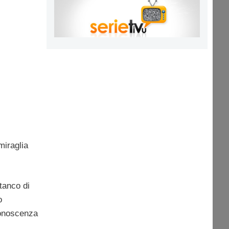
miraglia
tanco di
o
conoscenza