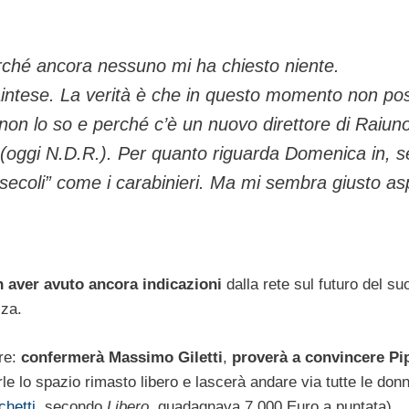
ché ancora nessuno mi ha chiesto niente.
aintese. La verità è che in questo momento non po
non lo so e perché c’è un nuovo direttore di Raiun
(oggi N.D.R.
). Per quanto riguarda Domenica in, s
i secoli” come i carabinieri. Ma mi sembra giusto as
n aver avuto ancora indicazioni
dalla rete sul futuro del su
zza.
are:
confermerà Massimo Giletti
,
proverà a convincere Pi
rle lo spazio rimasto libero e lascerà andare via tutte le donn
chetti
, secondo
Libero
, guadagnava 7.000 Euro a puntata).