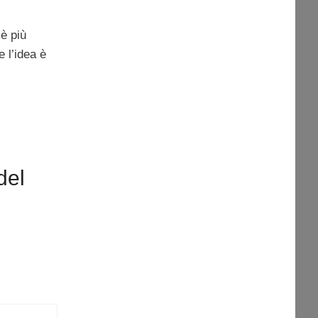
’è più
e l’idea è
del