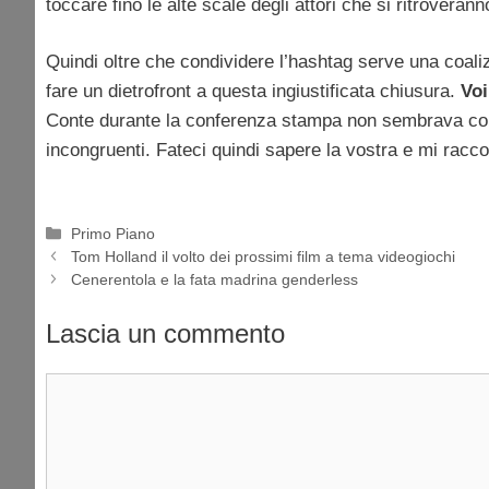
toccare fino le alte scale degli attori che si ritroveran
Quindi oltre che condividere l’hashtag serve una coaliz
fare un dietrofront a questa ingiustificata chiusura.
Voi
Conte durante la conferenza stampa non sembrava conte
incongruenti. Fateci quindi sapere la vostra e mi ra
Categorie
Primo Piano
Tom Holland il volto dei prossimi film a tema videogiochi
Cenerentola e la fata madrina genderless
Lascia un commento
Commento