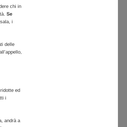
dere chi in
ità.
Se
sala, i
ti delle
ll’appello,
 ridotte ed
i i
a, andrà a