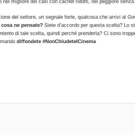
no nel migliore dei casi con cachèt ridotti, nel peggiore senza
ione del settore, un segnale forte, qualcosa che arrivi al G
 cosa ne pensate?
Siete d’accordo per questa scelta? Lo s
nto di tale scelta, quindi perché prenderla? Ci sono tropp
ccomando
diffondete #NonChiudeteICinema