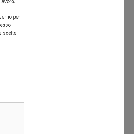
 lavoro.
overno per
tesso
e scelte