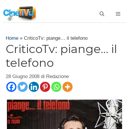
Vai
al
ME
contenuto
Home
»
CriticoTv: piange… il telefono
CriticoTv: piange… il
telefono
28 Giugno 2008
di
Redazione