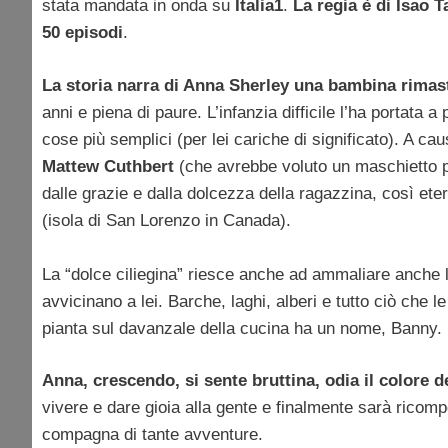
stata mandata in onda su
Italia1
.
La regia è di Isao 
50 episodi
.
La storia narra di Anna Sherley una bambina rimas
anni e piena di paure. L’infanzia difficile l’ha portata 
cose più semplici (per lei cariche di significato). A ca
Mattew Cuthbert
(che avrebbe voluto un maschietto p
dalle grazie e dalla dolcezza della ragazzina, così ete
(isola di San Lorenzo in Canada).
La “dolce ciliegina” riesce anche ad ammaliare anche la 
avvicinano a lei. Barche, laghi, alberi e tutto ciò che l
pianta sul davanzale della cucina ha un nome, Banny.
Anna, crescendo, si sente bruttina, odia il colore de
vivere e dare gioia alla gente e finalmente sarà rico
compagna di tante avventure.