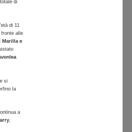
totale di
’età di 11
 fronte alle
 Marilla e
istato
Avonlea
e si
rfino la
ontinua a
arry
,