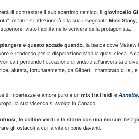
herà di contrastare il suo acerrimo nemico,
il giovincello Gi
ota”, mentre si affezionerà alla sua insegnante
Miss Stacy
,
periore, visto l’abilità nello scrivere della protagonista.
i piangere e questo accade quando
, la banca dove Mattew ha
cuore e rendendo per la disperazione Marilla quasi cieca. A c
Avonlea ( perdendo l’occasione di andare all’università e dive
rice, aiutata, fortunatamente, da Gilbert, innamorato di lei, 
positi, incertezze e amore puro è un
mix tra Heidi e
Annette
uropa, la sua vicenda si svolge in Canada.
tuosi, le colline verdi e le storie con una morale
: bisog
re gli ostacoli a cui la vita ci pone davanti.