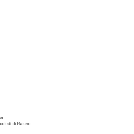
er
coledì di Raiuno