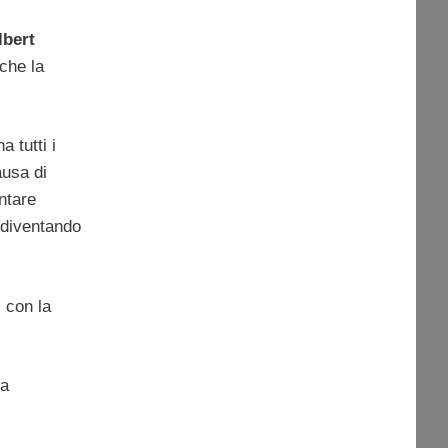
lbert
 che la
 tutti i
ausa di
ntare
e diventando
, con la
na