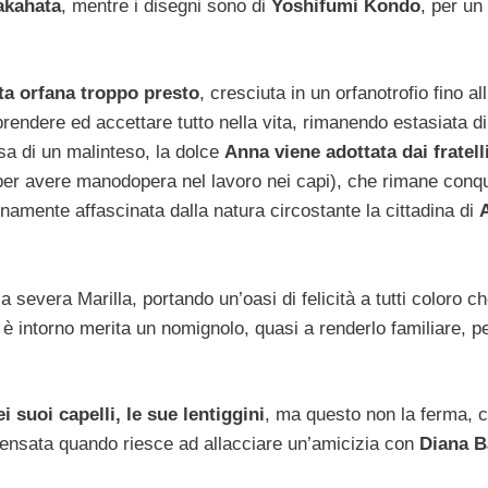
Takahata
, mentre i disegni sono di
Yoshifumi Kondo
, per un 
ta orfana troppo presto
, cresciuta in un orfanotrofio fino all
a prendere ed accettare tutto nella vita, rimanendo estasiata di
usa di un malinteso, la dolce
Anna viene adottata dai fratelli
er avere manodopera nel lavoro nei capi), che rimane conqu
rnamente affascinata dalla natura circostante la cittadina di
severa Marilla, portando un’oasi di felicità a tutti coloro ch
e è intorno merita un nomignolo, quasi a renderlo familiare, pe
i suoi capelli, le sue lentiggini
, ma questo non la ferma, c
mpensata quando riesce ad allacciare un’amicizia con
Diana B