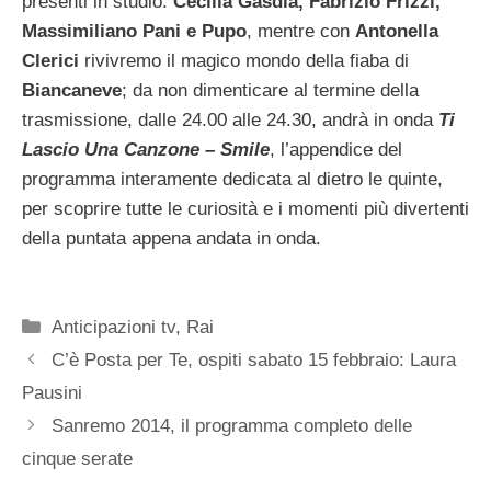
presenti in studio:
Cecilia Gasdia, Fabrizio Frizzi,
Massimiliano Pani e Pupo
, mentre con
Antonella
Clerici
rivivremo il magico mondo della fiaba di
Biancaneve
; da non dimenticare al termine della
trasmissione, dalle 24.00 alle 24.30, andrà in onda
Ti
Lascio Una Canzone – Smile
, l’appendice del
programma interamente dedicata al dietro le quinte,
per scoprire tutte le curiosità e i momenti più divertenti
della puntata appena andata in onda.
Categorie
Anticipazioni tv
,
Rai
C’è Posta per Te, ospiti sabato 15 febbraio: Laura
Pausini
Sanremo 2014, il programma completo delle
cinque serate