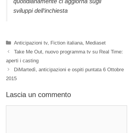
quotidianamente ci aggiorna sugli
sviluppi dell’inchiesta
Categorie
Anticipazioni tv
,
Fiction italiana
,
Mediaset
Take Me Out, nuovo programma tv su Real Time:
aperti i casting
DiMartedì, anticipazioni e ospiti puntata 6 Ottobre
2015
Lascia un commento
Commento