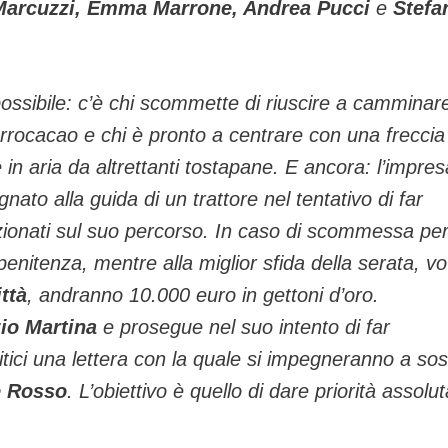
a Marcuzzi, Emma Marrone, Andrea Pucci
e
Stefa
ossibile: c’è chi scommette di riuscire a camminar
 burrocacao e chi è pronto a centrare con una freccia
 in aria da altrettanti tostapane. E ancora: l’impres
to alla guida di un trattore nel tentativo di far
zionati sul suo percorso. In caso di scommessa pe
penitenza, mentre alla miglior sfida della serata, vo
ttà
, andranno 10.000 euro in gettoni d’oro.
io Martina
e prosegue nel suo intento di far
olitici una lettera con la quale si impegneranno a so
e Rosso
. L’obiettivo è quello di dare priorità assolut