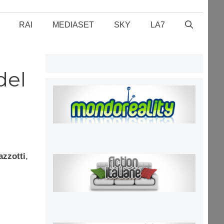
RAI
MEDIASET
SKY
LA7
del
zzotti
,