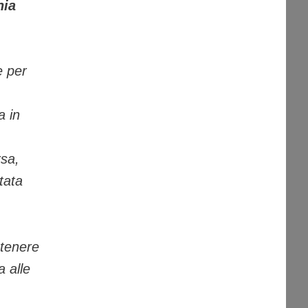
nia
e per
a in
rsa,
tata
stenere
a alle