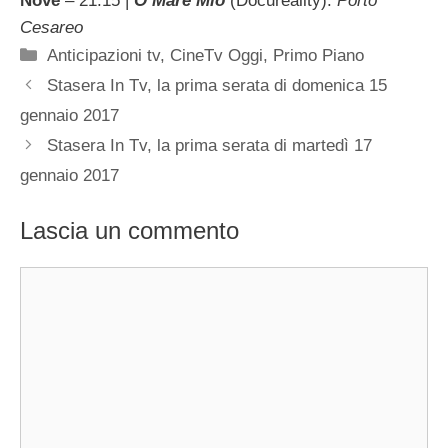
Nove
– 21.15 |
O Mare Mio
(Docureality):
Porto
Cesareo
Categorie
Anticipazioni tv
,
CineTv Oggi
,
Primo Piano
Stasera In Tv, la prima serata di domenica 15
gennaio 2017
Stasera In Tv, la prima serata di martedì 17
gennaio 2017
Lascia un commento
Commento