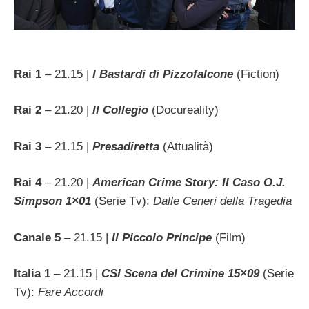
Rai 1
– 21.15 |
I Bastardi di Pizzofalcone
(Fiction)
Rai 2
– 21.20 |
Il Collegio
(Docureality)
Rai 3
– 21.15 |
Presadiretta
(Attualità)
Rai 4
– 21.20 |
American Crime Story:
Il Caso O.J.
Simpson 1×01
(Serie Tv):
Dalle Ceneri della Tragedia
Canale 5
– 21.15 |
Il Piccolo Principe
(Film)
Italia 1
– 21.15 |
CSI Scena del Crimine 15×09
(Serie
Tv):
Fare Accordi