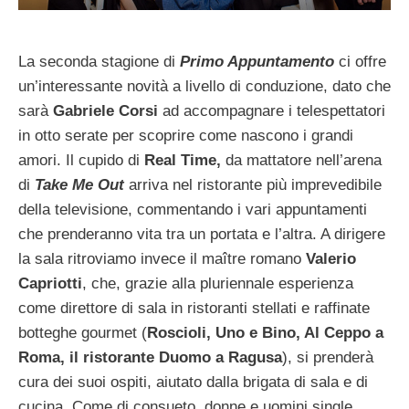
La seconda stagione di
Primo Appuntamento
ci offre
un’interessante novità a livello di conduzione, dato che
sarà
Gabriele Corsi
ad accompagnare i telespettatori
in otto serate per scoprire come nascono i grandi
amori. Il cupido di
Real Time,
da mattatore nell’arena
di
Take Me Out
arriva nel ristorante più imprevedibile
della televisione, commentando i vari appuntamenti
che prenderanno vita tra un portata e l’altra. A dirigere
la sala ritroviamo invece il maître romano
Valerio
Capriotti
, che, grazie alla pluriennale esperienza
come direttore di sala in ristoranti stellati e raffinate
botteghe gourmet (
Roscioli, Uno e Bino, Al Ceppo a
Roma, il ristorante Duomo a Ragusa
), si prenderà
cura dei suoi ospiti, aiutato dalla brigata di sala e di
cucina. Come di consueto, donne e uomini single,