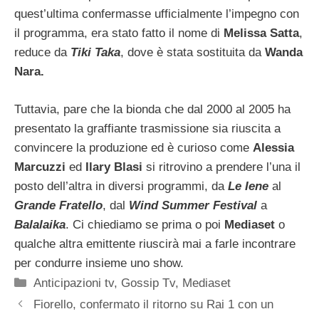
quest’ultima confermasse ufficialmente l’impegno con
il programma, era stato fatto il nome di
Melissa Satta
,
reduce da
Tiki Taka
, dove è stata sostituita da
Wanda
Nara.
Tuttavia, pare che la bionda che dal 2000 al 2005 ha
presentato la graffiante trasmissione sia riuscita a
convincere la produzione ed è curioso come
Alessia
Marcuzzi
ed
Ilary Blasi
si ritrovino a prendere l’una il
posto dell’altra in diversi programmi, da
Le Iene
al
Grande Fratello
, dal
Wind Summer Festival
a
Balalaika
. Ci chiediamo se prima o poi
Mediaset
o
qualche altra emittente riuscirà mai a farle incontrare
per condurre insieme uno show.
Categorie
Anticipazioni tv
,
Gossip Tv
,
Mediaset
Fiorello, confermato il ritorno su Rai 1 con un