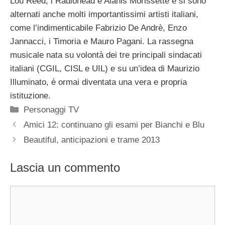
Lou Reed, i Radiohead e Alanis Morissette e si sono
alternati anche molti importantissimi artisti italiani,
come l’indimenticabile Fabrizio De Andrè, Enzo
Jannacci, i Timoria e Mauro Pagani. La rassegna
musicale nata su volontà dei tre principali sindacati
italiani (CGIL, CISL e UIL) e su un’idea di Maurizio
Illuminato, è ormai diventata una vera e propria
istituzione.
Categorie
Personaggi TV
Amici 12: continuano gli esami per Bianchi e Blu
Beautiful, anticipazioni e trame 2013
Lascia un commento
Commento