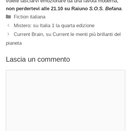
volete lasciarvi emozionare da una favola moderna,
non perdertevi alle 21.10 su Raiuno
S.O.S. Befana
.
Categorie
Fiction italiana
Mistero: su Italia 1 la quarta edizione
Current Brain, su Current le menti più brillanti del
pianeta
Lascia un commento
Commento