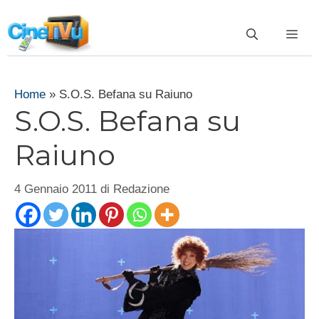
Vai
al
ME
contenuto
Home
»
S.O.S. Befana su Raiuno
S.O.S. Befana su
Raiuno
4 Gennaio 2011
di
Redazione