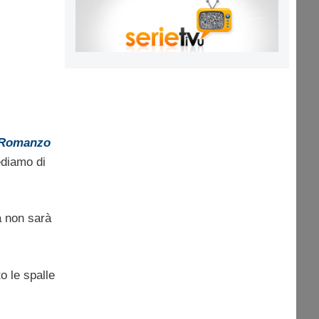
Romanzo
ediamo di
a non sarà
o le spalle