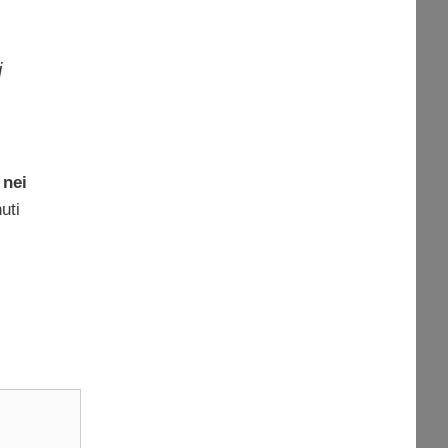
i
 nei
uti