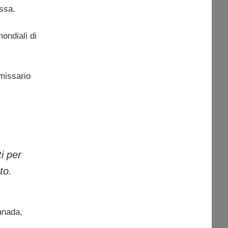
essa.
mondiali di
mmissario
i per
to.
Canada,