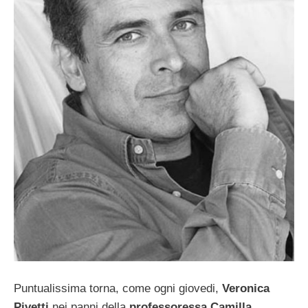
Puntualissima torna, come ogni giovedi,
Veronica
Pivetti
nei panni della
professoressa Camilla
,