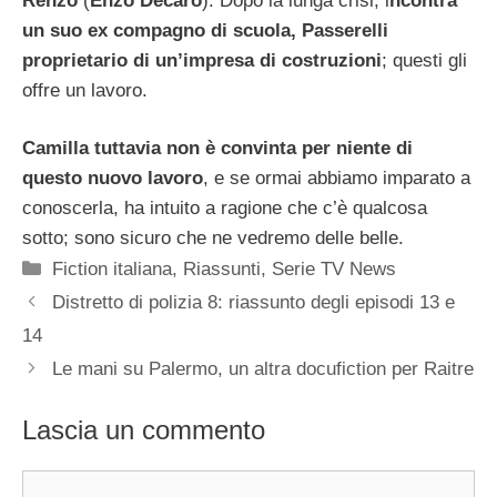
Renzo
(
Enzo Decaro
). Dopo la lunga crisi, i
ncontra
un suo ex compagno di scuola, Passerelli
proprietario di un’impresa di costruzioni
; questi gli
offre un lavoro.
Camilla tuttavia non è convinta per niente di
questo nuovo lavoro
, e se ormai abbiamo imparato a
conoscerla, ha intuito a ragione che c’è qualcosa
sotto; sono sicuro che ne vedremo delle belle.
Categorie
Fiction italiana
,
Riassunti
,
Serie TV News
Distretto di polizia 8: riassunto degli episodi 13 e
14
Le mani su Palermo, un altra docufiction per Raitre
Lascia un commento
Commento