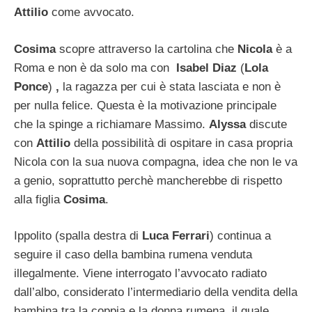
Attilio
come avvocato.
Cosima
scopre attraverso la cartolina che
Nicola
è a
Roma e non è da solo ma con
Isabel Diaz
(
Lola
Ponce
)
,
la ragazza per cui è stata lasciata e non è
per nulla felice. Questa è la motivazione principale
che la spinge a richiamare Massimo.
Alyssa
discute
con
Attilio
della possibilità di ospitare in casa propria
Nicola con la sua nuova compagna, idea che non le va
a genio, soprattutto perchè mancherebbe di rispetto
alla figlia
Cosima
.
Ippolito (spalla destra di
Luca Ferrari
) continua a
seguire il caso della bambina rumena venduta
illegalmente. Viene interrogato l’avvocato radiato
dall’albo, considerato l’intermediario della vendita della
bambina tra la coppia e la donna rumena, il quale