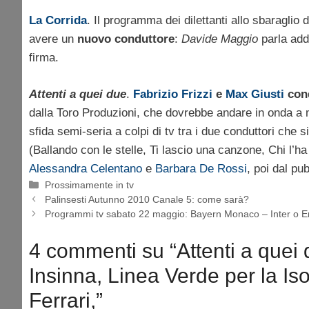
La Corrida
. Il programma dei dilettanti allo sbaragli
avere un
nuovo conduttore
:
Davide Maggio
parla addi
firma.
Attenti a quei due
.
Fabrizio Frizzi
e
Max Giusti
con
dalla Toro Produzioni, che dovrebbe andare in onda a m
sfida semi-seria a colpi di tv tra i due conduttori che 
(Ballando con le stelle, Ti lascio una canzone, Chi l’h
Alessandra Celentano
e
Barbara De Rossi
, poi dal pu
Categorie
Prossimamente in tv
Palinsesti Autunno 2010 Canale 5: come sarà?
Programmi tv sabato 22 maggio: Bayern Monaco – Inter o E
4 commenti su “Attenti a quei d
Insinna, Linea Verde per la I
Ferrari,”