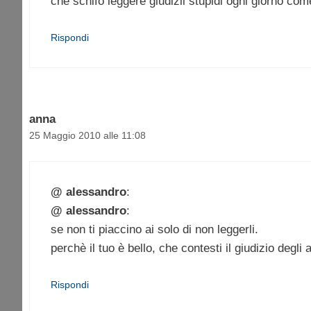
che schifo leggere giudizii stupidi ogni giorno com
Rispondi
anna
25 Maggio 2010 alle 11:08
@ alessandro
:
@ alessandro
:
se non ti piaccino ai solo di non leggerli.
perchè il tuo è bello, che contesti il giudizio degli al
Rispondi