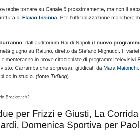
o dovrebbe tornare su Canale 5 prossimamente, ma non il saba
rittura di
Flavio Insinna
. Per l’ufficializzazione mancherebb
durranno
, dall’auditorium Rai di Napoli
il nuovo programm
età giugno su Raiuno, diretto da Stefano Mignucci. Il varie
si cimenteranno in prove citazioniste di programmi televisivi 
a visto, Carramba che sorpresa), giudicati da
Mara Maionchi
,
bblico in studio. (fonte
TvBlog
)
rin Brockovich?
ue per Frizzi e Giusti, La Corrida
soardi, Domenica Sportiva per Pao