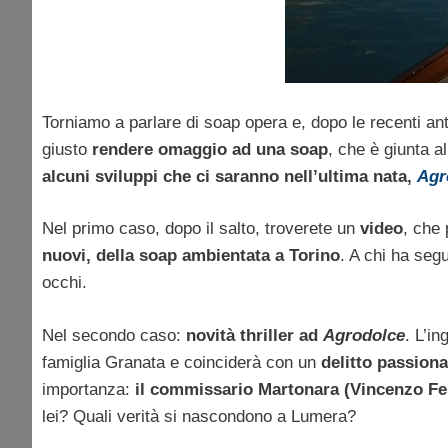
Torniamo a parlare di soap opera e, dopo le recenti antic
giusto
rendere omaggio ad una soap
, che è giunta a
alcuni sviluppi che ci saranno nell’ultima nata,
Agr
Nel primo caso, dopo il salto, troverete un
video
, che
nuovi, della soap ambientata a Torino
. A chi ha seg
occhi.
Nel secondo caso:
novità thriller ad
Agrodolce
. L’i
famiglia Granata e coinciderà con un
delitto passiona
importanza:
il commissario Martonara (Vincenzo Ferr
lei? Quali verità si nascondono a Lumera?