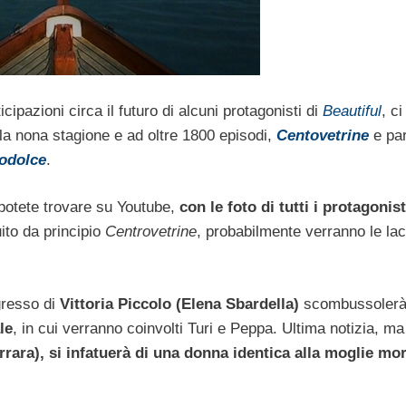
ipazioni circa il futuro di alcuni protagonisti di
Beautiful
, c
lla nona stagione e ad oltre 1800 episodi,
Centovetrine
e par
odolce
.
 potete trovare su Youtube,
con le foto di tutti i protagonist
uito da principio
Centrovetrine
, probabilmente verranno le lac
ngresso di
Vittoria Piccolo (Elena Sbardella)
scombussolerà
le
, in cui verranno coinvolti Turi e Peppa. Ultima notizia, m
ara), si infatuerà di una donna identica alla moglie mor