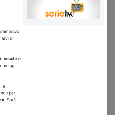
i sembrava
larvi di
i, vecchi e
rime agli
 la
a non per
ta
. Sarà