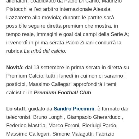
allenatori, coadiuvato da Paolo Di Canio, Maurizio
Pistocchi e l’ex arbitro internazionale Alessia
Lazzaretto alla moviola; durante le partite sarà
possibile seguire diretta premium che mostra, in
tempo reale, immagini e goal dai campi della Serie A;
il venerdì in prima serata Paolo Ziliani condurrà la
rubrica
La tribù del calcio
.
Novità
: dal 13 settembre in prima serata in diretta su
Premium Calcio, tutti i lunedì in cui non ci saranno i
posticipi, Massimo Callegari approfondirà i temi
calcistici in
Premium Football Club
.
Lo staff,
guidato da
Sandro Piccinini
, è formato dai
telecronisti Bruno Longhi, Giampaolo Gherarducci,
Federico Mastria, Marco Foroni, Pierluigi Pardo,
Massimo Callegari, Simone Malagutti, Fabrizio