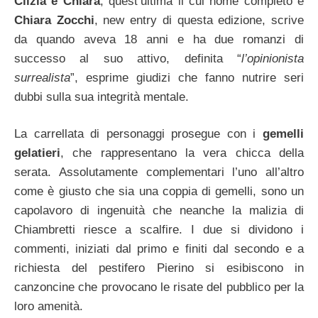
Clizia e Chiara
, quest’ultima il cui nome completo è
Chiara Zocchi
, new entry di questa edizione, scrive
da quando aveva 18 anni e ha due romanzi di
successo al suo attivo, definita “
l’opinionista
surrealista
”, esprime giudizi che fanno nutrire seri
dubbi sulla sua integrità mentale.
La carrellata di personaggi prosegue con i
gemelli
gelatieri
, che rappresentano la vera chicca della
serata. Assolutamente complementari l’uno all’altro
come è giusto che sia una coppia di gemelli, sono un
capolavoro di ingenuità che neanche la malizia di
Chiambretti riesce a scalfire. I due si dividono i
commenti, iniziati dal primo e finiti dal secondo e a
richiesta del pestifero Pierino si esibiscono in
canzoncine che provocano le risate del pubblico per la
loro amenità.