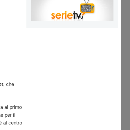
nt
, che
ta al primo
e per il
è al centro