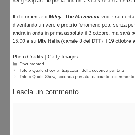
del gossip anche per la fine della sua storia d’amore
Il documentario
Miley: The Movement
vuole raccontar
diventando un vero e proprio fenomeno pop, senza però 
andrà in onda in prima assoluta il 3 ottobre, ma sarà p
15.00 e su
Mtv Italia
(canale 8 del DTT) il 19 ottobre a
Photo Credits | Getty Images
Categorie
Documentari
Tale e Quale show, anticipazioni della seconda puntata
Tale e Quale Show, seconda puntata: riassunto e commento
Lascia un commento
Commento