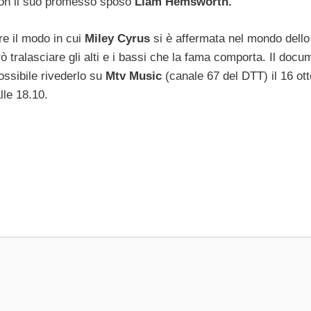
 con il suo promesso sposo
Liam Hemsworth.
e il modo in cui
Miley Cyrus
si è affermata nel mondo dello
tralasciare gli alti e i bassi che la fama comporta. Il docu
ossibile rivederlo su
Mtv Music
(canale 67 del DTT) il 16 ott
lle 18.10.