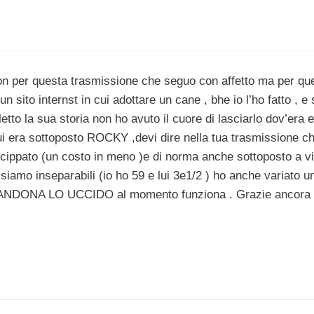
non per questa trasmissione che seguo con affetto ma per qu
 sito internst in cui adottare un cane , bhe io l’ho fatto , e
etto la sua storia non ho avuto il cuore di lasciarlo dov’era 
cui era sottoposto ROCKY ,devi dire nella tua trasmissione c
rocippato (un costo in meno )e di norma anche sottoposto a vi
siamo inseparabili (io ho 59 e lui 3e1/2 ) ho anche variato u
BBANDONA LO UCCIDO al momento funziona . Grazie ancora 