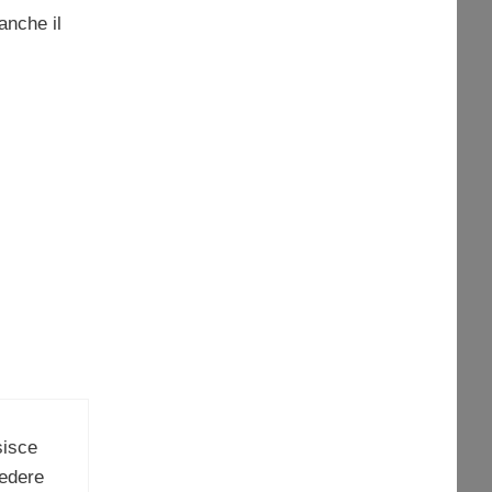
anche il
sisce
iedere