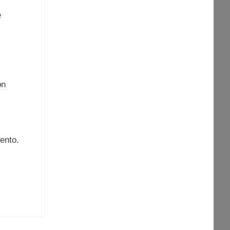
e
on
ento.