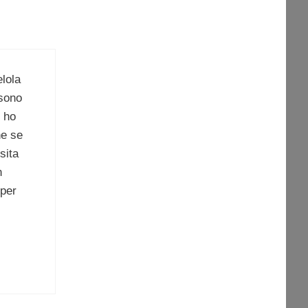
elola
 sono
e ho
he se
sita
n
per