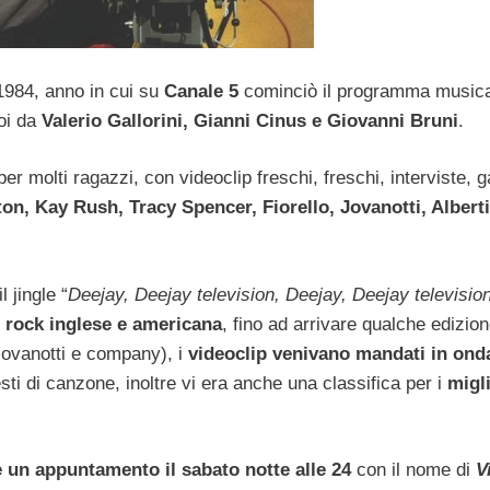
 1984, anno in cui su
Canale 5
cominciò il programma music
oi da
Valerio Gallorini, Gianni Cinus e Giovanni Bruni
.
r molti ragazzi, con videoclip freschi, freschi, interviste, g
n, Kay Rush, Tracy Spencer, Fiorello, Jovanotti, Alberti
 jingle “
Deejay, Deejay television, Deejay, Deejay televisio
 rock inglese e americana
, fino ad arrivare qualche edizion
 Jovanotti e company), i
videoclip venivano mandati in ond
sti di canzone, inoltre vi era anche una classifica per i
migli
 un appuntamento il sabato notte alle 24
con il nome di
V