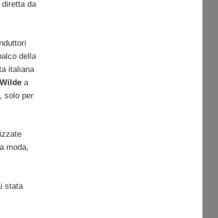
n diretta da
nduttori
palco della
ta italiana
Wilde
a
, solo per
lizzate
una moda,
i stata