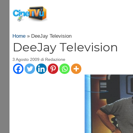
Vai
al
contenuto
Home
»
DeeJay Television
DeeJay Television
3 Agosto 2009
di
Redazione