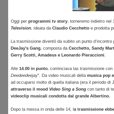
Oggi per
programmi tv story
, torneremo indietro nel
Television
, ideata da
Claudio Cecchetto
e prodotta p
La trasmissione diventò da subito un punto d’incontro pe
DeeJay’s Gang
, composta da
Cecchetto, Sandy Marto
Gerry Scotti, Amadeus e Leonardo Pieraccioni
.
Alle
14.00 in punto
, cominciava las trasmissione con il
Deedeedeejay
”. Da video musicali della
musica pop e
ad occuparsi molto di quella italiana (era il periodo di
attraverso il mood
Video Sing a Song
con tanto di te
videoclip musicali condotta dal grande Albertino.
Dopo la messa in onda delle 14, l
a trasmissione ebbe