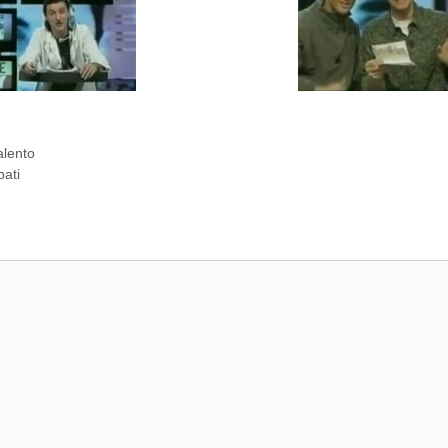
alento
pati