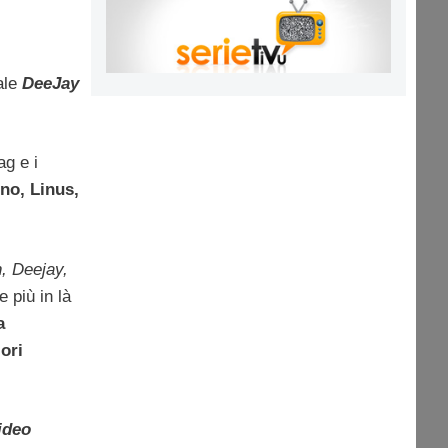
ale
DeeJay
ag e i
no, Linus,
n, Deejay,
e più in là
a
ori
ideo