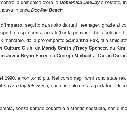
, mentre la domenica c’era la
Domenica DeeJay
e l’estate, i
andava in onda
DeeJay Beach
.
 d’impatto
, seguito da subito da tutti i teenager, grazie ai co
esperti e ospiti sensazionali (basta pensare che a solcare il 
ck mondiale, dalla prorompente
Samantha Fox
, alla smisura
ai
Culture Club,
da
Mandy Smith
a
Tracy Spencer,
da
Kim 
on Jovi a Bryan Ferry,
da
George Michael
ai
Duran Duran
el 1990
, e non tornò più. Nel corso degli anni sono state rea
ile a
DeeJay television
, che non solo è stata portatrice di 
, amata, senza battute pesanti o a sfondo sessuale, non è ma