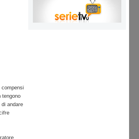
ei compensi
n tengono
di andare
cifre
ratore