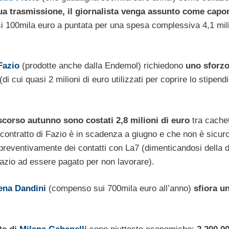
ua trasmissione, il giornalista venga assunto come capo
si 100mila euro a puntata per una spesa complessiva 4,1 mili
Fazio
(prodotte anche dalla Endemol) richiedono
uno sforz
(di cui quasi 2 milioni di euro utilizzati per coprire lo stipend
o scorso autunno sono costati 2,8 milioni di euro
tra cachet
il contratto di Fazio è in scadenza a giugno e che non è sicuro
reventivamente dei contatti con La7 (dimenticandosi della 
Fazio ad essere pagato per non lavorare).
ena Dandini
(compenso sui 700mila euro all’anno)
sfiora u