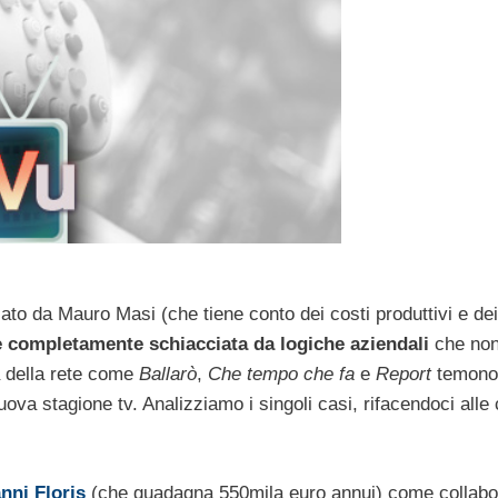
diato da Mauro Masi (che tiene conto dei costi produttivi e d
re completamente schiacciata da logiche aziendali
che no
a della rete come
Ballarò
,
Che tempo che fa
e
Report
temono 
uova stagione tv. Analizziamo i singoli casi, rifacendoci alle 
nni Floris
(che guadagna 550mila euro annui) come collabo