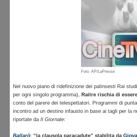
Foto: AP/LaPresse
Nel nuovo piano di ridefinizione dei palinsesti Rai stu
per ogni singolo programma),
Raitre rischia di esse
conto del parere dei telespettatori. Programmi di punt
incontro ad un destino infausto in base ai tagli per la n
riportate da
Il Giornale
:
Ballarò
:
“la clausola paracadute” stabilita da
Giova