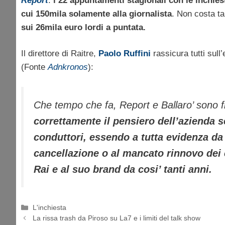
Report
:
i 22 appuntamenti stagionali con le inchies
cui 150mila solamente alla giornalista
. Non costa 
sui 26mila euro lordi a puntata.
Il direttore di Raitre,
Paolo Ruffini
rassicura tutti sull
(Fonte
Adnkronos
):
Che tempo che fa, Report e Ballaro’ sono fr
correttamente il pensiero dell’azienda s
conduttori, essendo a tutta evidenza da 
cancellazione o al mancato rinnovo dei c
Rai e al suo brand da cosi’ tanti anni.
Categorie
L'inchiesta
La rissa trash da Piroso su La7 e i limiti del talk show