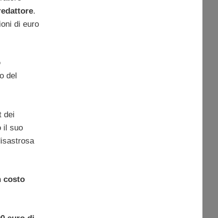
redattore
.
oni di euro
o
io del
 dei
 il suo
disastrosa
n costo