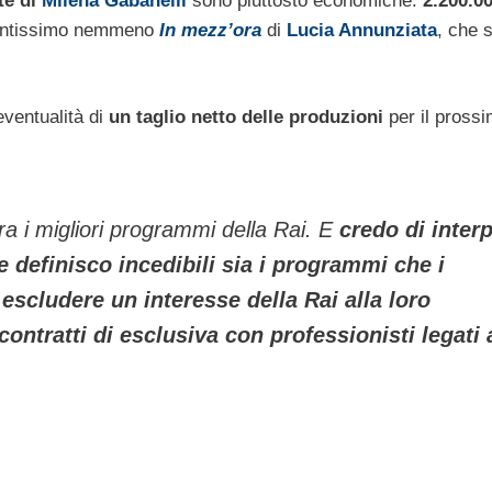
te di
Milena Gabanelli
sono piuttosto economiche:
2.200.0
tantissimo nemmeno
In mezz’ora
di
Lucia Annunziata
, che s
’eventualità di
un taglio netto delle produzioni
per il pross
a i migliori programmi della Rai. E
credo di inter
e definisco incedibili sia i programmi che i
escludere un interesse della Rai alla loro
ontratti di esclusiva con professionisti legati 