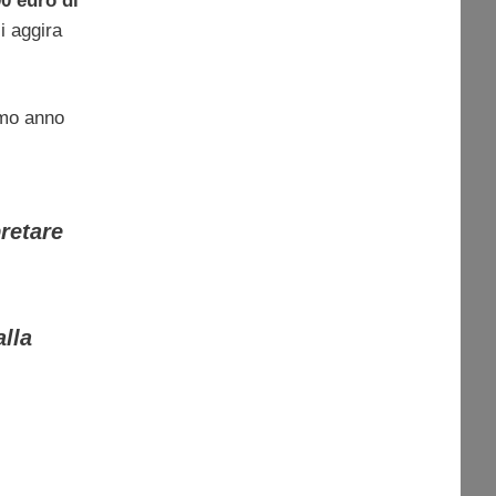
00 euro di
i aggira
imo anno
pretare
alla