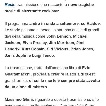
Rock
, trasmissione che racconterà
nove tragiche
storie di altrettante rock star.
Il programma
andrà in onda a settembre, su Raidue.
Le storie passate al setaccio saranno quelle di grandi
divi della musica come
John Lennon, Michael
Jackson, Elvis Presley, Jim Morrison, Jimi
Hendrix, Kurt Cobain, Sid Vicious, Brian Jones,
Janis Joplin e Luigi Tenco.
La trasmssione, tratta dall’omonimo libro di
Ezio
Guaitamacchi,
proverà a chiarire la storia di questi
grandi artisti,
di cui la morte è sempre stata avvolta
da un alone di mistero.
Massimo Ghini
, riguardo a questa trasmissione, si è
espresso così sulle pagine del
Corriere della Sera: