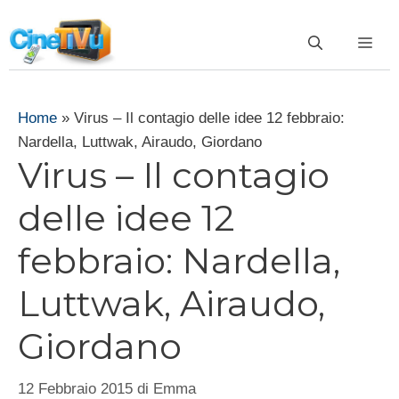
Vai
al
ME
contenuto
Home
»
Virus – Il contagio delle idee 12 febbraio:
Nardella, Luttwak, Airaudo, Giordano
Virus – Il contagio
delle idee 12
febbraio: Nardella,
Luttwak, Airaudo,
Giordano
12 Febbraio 2015
di
Emma