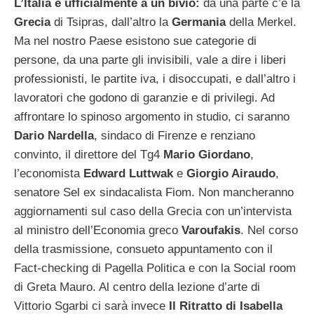
L’Italia è ufficialmente a un bivio:
da una parte c’è la
Grecia
di Tsipras, dall’altro la
Germania
della Merkel.
Ma nel nostro Paese esistono sue categorie di
persone, da una parte gli invisibili, vale a dire i liberi
professionisti, le partite iva, i disoccupati, e dall’altro i
lavoratori che godono di garanzie e di privilegi.
Ad
affrontare lo spinoso argomento in studio, ci saranno
Dario Nardella
, sindaco di Firenze e renziano
convinto, il direttore del Tg4
Mario Giordano
,
l’economista
Edward Luttwak
e
Giorgio Airaudo
,
senatore Sel ex sindacalista Fiom. Non mancheranno
aggiornamenti sul caso della Grecia con un’intervista
al ministro dell’Economia greco
Varoufakis
. Nel corso
della trasmissione, consueto appuntamento con il
Fact-checking di Pagella Politica e con la Social room
di Greta Mauro. Al centro della lezione d’arte di
Vittorio Sgarbi ci sarà invece
Il Ritratto di Isabella