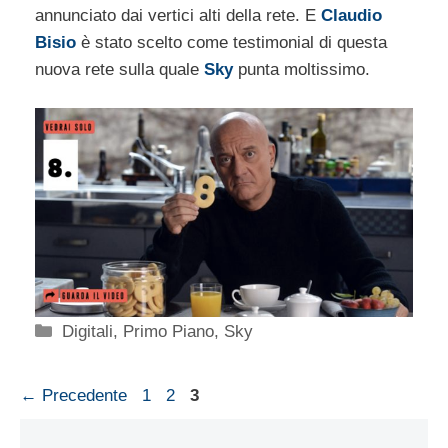
annunciato dai vertici alti della rete. E
Claudio
Bisio
è stato scelto come testimonial di questa
nuova rete sulla quale
Sky
punta moltissimo.
Categorie
Digitali
,
Primo Piano
,
Sky
Pagina
Pagina
Pagina
←
Precedente
1
2
3