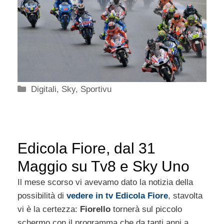
Categorie
Digitali
,
Sky
,
Sportivu
Edicola Fiore, dal 31
Maggio su Tv8 e Sky Uno
Il mese scorso vi avevamo dato la notizia della
possibilità di
vedere in tv Edicola Fiore
, stavolta
vi è la certezza:
Fiorello
tornerà sul piccolo
schermo con il programma che da tanti anni a